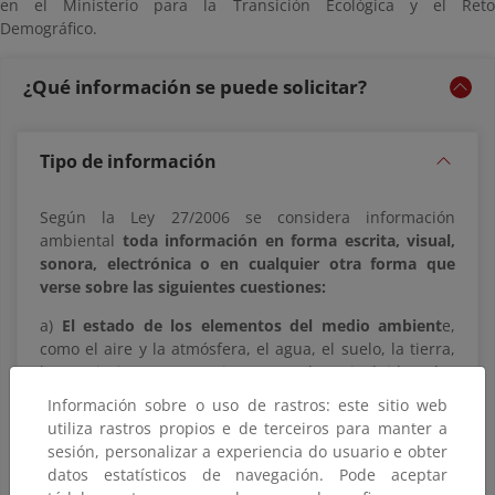
en el Ministerio para la Transición Ecológica y el Reto
Demográfico.
¿Qué información se puede solicitar?
Tipo de información
Según la Ley 27/2006 se considera información
ambiental
toda información en forma escrita, visual,
sonora, electrónica o en cualquier otra forma que
verse sobre las siguientes cuestiones:
a)
El estado de los elementos del medio ambient
e,
como el aire y la atmósfera, el agua, el suelo, la tierra,
los paisajes y espacios naturales, incluidos los
humedales y las zonas marinas y costeras, la
Información sobre o uso de rastros: este sitio web
diversidad biológica y sus componentes, incluidos los
utiliza rastros propios e de terceiros para manter a
organismos modificados genéticamente; y la
sesión, personalizar a experiencia do usuario e obter
interacción entre estos elementos.
datos estatísticos de navegación. Pode aceptar