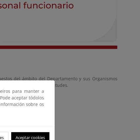
puestos del ámbito del Departamento y sus Organismos
o de presentación de solicitudes.
ceiros para manter a
 Pode aceptar tódolos
 información sobre os
es
Aceptar cookies