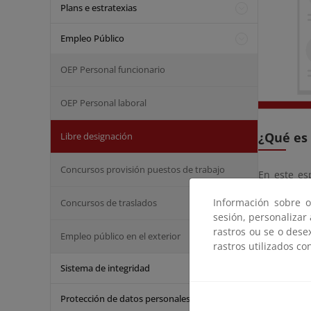
Plans e estratexias
Empleo Público
OEP Personal funcionario
OEP Personal laboral
¿Qué es 
Libre designación
Concursos provisión puestos de trabajo
En este es
Autónomos c
Información sobre o
Concursos de traslados
sesión, personalizar
Convocat
rastros ou se o dese
Empleo público en el exterior
rastros utilizados co
Convoc
Sistema de integridad
Protección de datos personales