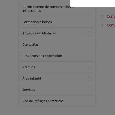
Convocat
Buzón interno de comunicación de
infracciones
Conv
Formación e bolsas
Conv
Arquivos e Bibliotecas
Campañas
Proxectos de cooperación
Premios
Área infantil
Servizos
Red de Refugios Climáticos