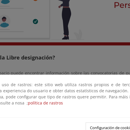
la Libre designación?
pacio puede encontrar información sobre las convocatorias de 
onvocados a libre designación y para los que esté abierto el plaz
 uso de rastros: este sitio web utiliza rastros propios e de ter
 a experiencia do usuario e obter datos estatísticos de navegación.
orias vigentes
xa, pode configurar que tipo de rastros quere permitir. Para máis
nsulte a nosa ;
política de rastros
atoria 1-2024
Configuración de cooki