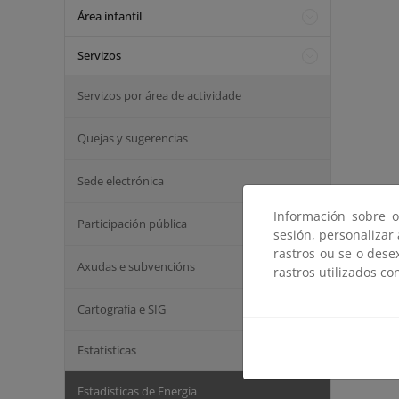
Área infantil
Servizos
Servizos por área de actividade
Quejas y sugerencias
Sede electrónica
Información sobre o
Participación pública
sesión, personalizar
rastros ou se o dese
Axudas e subvencións
rastros utilizados co
Cartografía e SIG
Estatísticas
Estadísticas de Energía