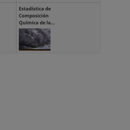
Estadística de
Composición
Química de la
Atmósfera