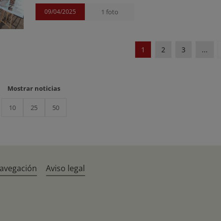
09/04/2025
1 foto
1
2
3
...
Mostrar noticias
10
25
50
navegación
Aviso legal