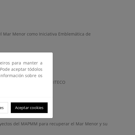
 el Mar Menor como Iniciativa Emblemática de
ceiros para manter a
 Pode aceptar tódolos
 información sobre os
 hectáreas cerradas por el MITECO
es
Aceptar cookies
royectos del MAPMM para recuperar el Mar Menor y su