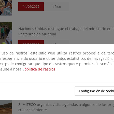
14/06/2025
1 foto
Naciones Unidas distingue el trabajo del ministerio en
Restauración Mundial
12/06/2025
1 foto
 uso de rastros: este sitio web utiliza rastros propios e de ter
 a experiencia do usuario e obter datos estatísticos de navegación.
xa, pode configurar que tipo de rastros quere permitir. Para máis
nsulte a nosa ;
política de rastros
La labor de control del regadío ilegal eleva a 9.100 las
05/06/2025
1 foto
Configuración de cooki
El MITECO organiza visitas guiadas a algunos de los p
cuenca vertiente