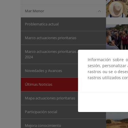
Mar Menor
Problematica actual
Marco actuaciones prioritarias
Marco actuaciones prioritarias actualización
2024
Información sobre o
sesión, personalizar
Novedades y Avances
rastros ou se o dese
rastros utilizados co
Últimas Noticias
Mapa actuaciones prioritarias
Participación social
Mejora conocimiento