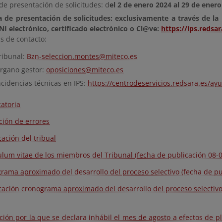
de presentación de solicitudes: d
el 2 de enero 2024 al 29 de ener
 de presentación de solicitudes: exclusivamente a través de la 
NI electrónico, certificado electrónico o Cl@ve:
https://ips.redsa
s de contacto:
ribunal:
Bzn-seleccion.montes@miteco.es
rgano gestor:
oposiciones@miteco.es
ncidencias técnicas en IPS:
https://centrodeservicios.redsara.es/ay
atoria
ción de errores
cación del tribual
ulum vitae de los miembros del Tribunal (fecha de publicación 08-0
rama aproximado del desarrollo del proceso selectivo (fecha de pu
cación cronograma aproximado del desarrollo del proceso selectivo
ción por la que se declara inhábil el mes de agosto a efectos de p