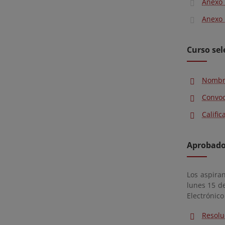
Anexo 
Anexo 
Curso sel
Nombra
Convoc
Califi
Aprobados
Los aspiran
lunes 15 de
Electrónico
Resolu