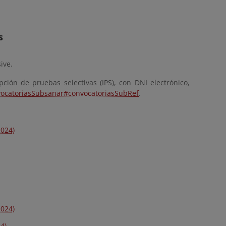
s
ive.
ción de pruebas selectivas (IPS), con DNI electrónico,
nvocatoriasSubsanar#convocatoriasSubRef
.
2024)
2024)
4)