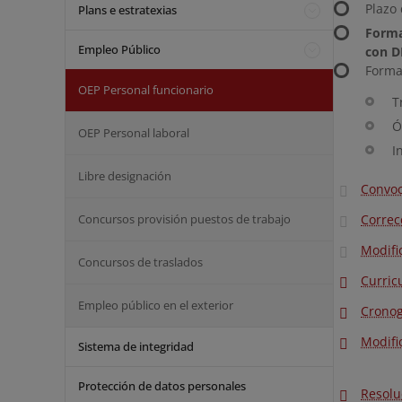
Plazo 
Plans e estratexias
Forma
Empleo Público
con D
Forma
OEP Personal funcionario
T
Ó
OEP Personal laboral
I
Libre designación
Convoc
Concursos provisión puestos de trabajo
Correc
Modifi
Concursos de traslados
Curric
Empleo público en el exterior
Cronog
Modifi
Sistema de integridad
Protección de datos personales
Resolu