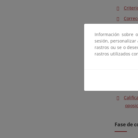
Criter
Correc
Califi
Información sobre o
(fecha
sesión, personalizar
rastros ou se o dese
rastros utilizados co
Cuarto ejer
Criter
Supues
Supues
Califi
oposic
Fase de 