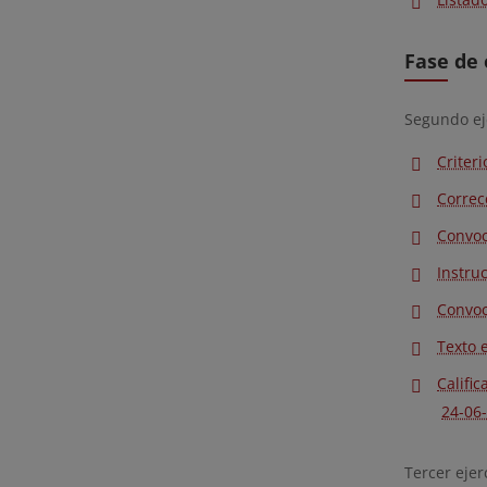
Fase de 
Segundo ej
Criter
Correc
Convoc
Instru
Convoc
Texto 
Califi
24-06
Tercer ejer