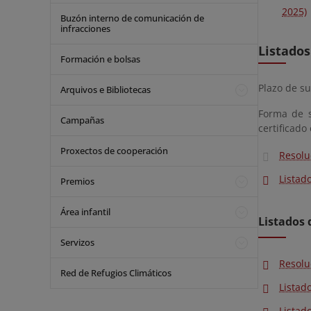
2025)
Buzón interno de comunicación de
infracciones
Listados
Formación e bolsas
Plazo de su
Arquivos e Bibliotecas
Forma de s
Campañas
certificado
Proxectos de cooperación
Resolu
Listad
Premios
Área infantil
Listados 
Servizos
Resolu
Red de Refugios Climáticos
Listad
Listad