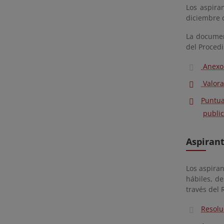
Los aspira
diciembre d
La documen
del Proced
Anexo 
Valora
Puntua
public
Aspirant
Los aspira
hábiles, d
través del 
Resolu