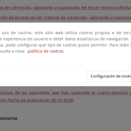
ios de corrección, valoración y superación del tercer ejercicio (fech
ción de errores de los criterios de corrección, valoración y superac
caciones de los aspirantes que han superado el tercer ejercicio, co
 uso de rastros: este sitio web utiliza rastros propios e de ter
 de publicación 20-09-2024)
 a experiencia do usuario e obter datos estatísticos de navegación.
xa, pode configurar que tipo de rastros quere permitir. Para máis
nsulte a nosa ;
política de rastros
cicio
ios de corrección, valoración y superación del cuarto ejercicio (fec
to práctico opción A (fecha de publicación 16-10-2024)
Configuración de cooki
to práctico opción B (fecha de publicación 16-10-2024)
caciones de los aspirantes que han superado el cuarto ejercicio
ión (fecha de publicación 28-10-2024)
concurso