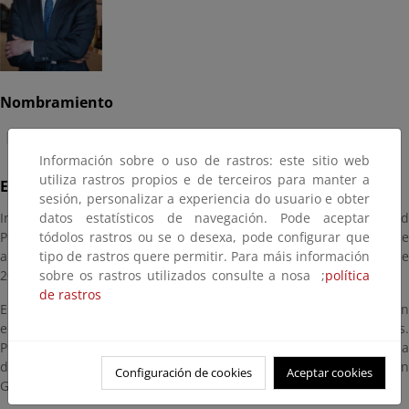
Nombramiento
(RD 1053/2025)
Información sobre o uso de rastros: este sitio web
utiliza rastros propios e de terceiros para manter a
Experiencia profesional
sesión, personalizar a experiencia do usuario e obter
datos estatísticos de navegación. Pode aceptar
Ingeniero de Caminos, Canales y Puertos por la Universidad
tódolos rastros ou se o desexa, pode configurar que
Politécnica de Madrid, especialidad Transportes (2015). Pertenece
tipo de rastros quere permitir. Para máis información
al Cuerpo Superior de Administradores Civiles del Estado desde
sobre os rastros utilizados consulte a nosa ;
política
2021.
de rastros
En el ámbito privado ha trabajado en el sector de la construcción
en el área de las obras subterráneas y obras marítimas.
Posteriormente, en la Administración General del Estado ha
desarrollado su labor en la Unidad de Apoyo de la Dirección
Configuración de cookies
Aceptar cookies
General de Política Energética y Minas.