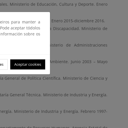
uales. Ministerio de Educación, Cultura y Deporte. Enero
 Economía y Competitividad. Enero 2015-diciembre 2016.
ceiros para manter a
 Pode aceptar tódolos
de Políticas de Apoyo a la Discapacidad. Ministerio de
 información sobre os
.
ía General Técnica. Ministerio de Administraciones
nica. Ministerio de Medio Ambiente. Junio 2003 – Mayo
es
Aceptar cookies
General de Política Científica. Ministerio de Ciencia y
aría General Técnica. Ministerio de Industria y Energía.
ergía. Ministerio de Industria y Energía. Febrero 1997-
. Departamento de Recursos Humanos. Agencia Estatal de