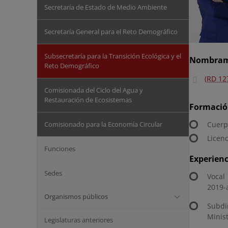
Secretaría de Estado de Medio Ambiente
Secretaría General para el Reto Demográfico
Subsecretaría para la Transición Ecológica y el
Nombram
Reto Demográfico
(RD 12
Comisionada del Ciclo del Agua y
Restauración de Ecosistemas
Formació
Comisionado para la Economía Circular
Cuerp
Licen
Funciones
Experienc
Sedes
Vocal
2019-
Organismos públicos
Subdi
Minis
Legislaturas anteriores