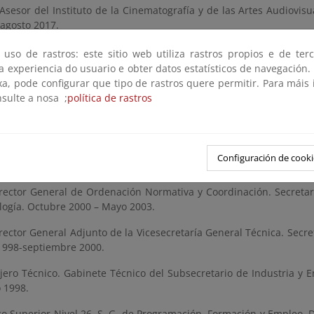
Asesor del Instituto de la Cinematografía y de las Artes Audiovis
 agosto 2017.
tor de Gabinete de la Secretaria de Estado de I+D+i. Ministerio de
 uso de rastros: este sitio web utiliza rastros propios e de ter
 a experiencia do usuario e obter datos estatísticos de navegación.
rector General de Coordinación y Ordenación. Dirección General 
xa, pode configurar que tipo de rastros quere permitir. Para máis
ad, Servicios Sociales e Igualdad. Septiembre 2010- diciembre 2014
nsulte a nosa ;
política de rastros
rector General de Normativa, Informes y Recursos. Secretar
as/Ministerio de Política Territorial. Junio 2008 – agosto 2010.
rector General de Ordenación Jurídica. .Secretaría General Téc
Configuración de cooki
rector General de Ordenación Normativa y Coordinación. Secretaría 
logía. Octubre 2000 – Mayo 2003.
ector General Adjunto de la Vicesecretaría General Técnica. Secret
 1998-septiembre 2000.
jero Técnico. Gabinete Técnico del Subsecretario de Industria y En
 1998.
co Superior Nivel 26. S. G. de Programación, Formación y Empleo