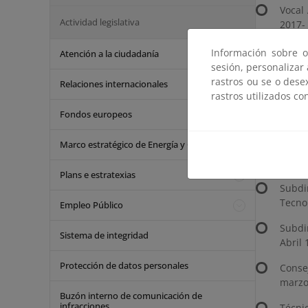
Vocal 
Actividad legislativa
2017-
Direc
Información sobre o
Atención a la ciudadanía
sesión, personalizar
Subdi
rastros ou se o dese
Sanid
Relaciones internacionales
rastros utilizados co
Subdi
Fondos europeos
Públic
Marco estratégico de Energía y Clima
Subdi
2008.
Plans e estratexias
Subdi
Tecno
Empleo Público
Subdir
Sistema de integridad
Abril
Protección de datos personales
Conse
marzo
Buzón interno de comunicación de
infracciones
Técni