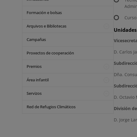
Admin
Formación e bolsas
Curso
Arquivos e Bibliotecas
Unidades 
Campañas
Vicesecret
D. Carlos J
Proxectos de cooperación
Subdirecci
Premios
Dña. Consu
Área infantil
Subdirecci
Servizos
D. Octavio
Red de Refugios Climáticos
División d
D. Jorge La