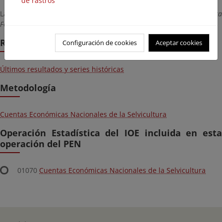
de rastros
La Unidad responsable es la
Subdirección General de Política
Forestal y Lucha contra la Desertificación.
Resultados
Configuración de cookies
Aceptar cookies
Últimos resultados y series históricas
Metodología
Cuentas Económicas Nacionales de la Selvicultura
Operación Estadística del IOE incluida en esta
operación del PEN
01070
Cuentas Económicas Nacionales de la Selvicultura