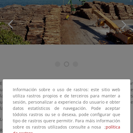
Estadística de síntesis cuyo objetivo fundamental es proporcionar
Información sobre o uso de rastros: este sitio web
una descripción cuantitativa coherente del conjunto de la rama de
utiliza rastros propios e de terceiros para manter a
la actividad forestal en España. Se establecen macromagnitudes
sesión, personalizar a experiencia do usuario e obter
utilizadas como indicadores de resultados económicos anuales de
datos estatísticos de navegación. Pode aceptar
la actividad selvícola.
tódolos rastros ou se o desexa, pode configurar que
Los resultados anuales se difunden en el año n+2.
tipo de rastros quere permitir. Para máis información
sobre os rastros utilizados consulte a nosa ;
política
Realización obligatoria por figurar en el PEN.