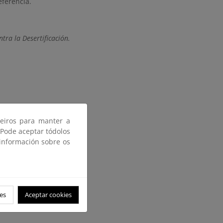
eferencia.
tra la Desertificación.
ceiros para manter a
 Pode aceptar tódolos
 información sobre os
del PEN
es
Aceptar cookies