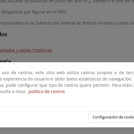
dos anuales se publican en junio del año n+2, siendo n el año de r
 obligatoria por figurar en el PEN.
responsable es la
Subdirección General de Política Forestal y Lucha con
dos
ultados y series históricas
ogía
 uso de rastros: este sitio web utiliza rastros propios e de ter
a Anual de Otros Aprovechamientos Forestales
 a experiencia do usuario e obter datos estatísticos de navegación.
xa, pode configurar que tipo de rastros quere permitir. Para máis
n Estadística del IOE incluida en esta operación 
nsulte a nosa ;
política de rastros
0
Estadística Anual de Otros Aprovechamientos Forestales
Configuración de cooki