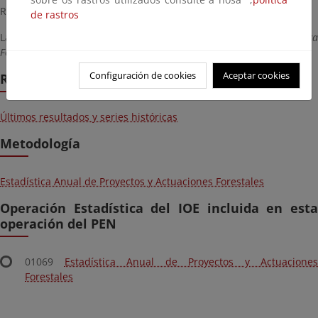
Realización obligatoria por figurar en el PEN.
de rastros
La Unidad responsable es la
Subdirección General de Política
Forestal y Lucha contra la Desertificación.
Configuración de cookies
Aceptar cookies
Resultados
Últimos resultados y series históricas
Metodología
Estadística Anual de Proyectos y Actuaciones Forestales
Operación Estadística del IOE incluida en esta
operación del PEN
01069
Estadística Anual de Proyectos y Actuaciones
Forestales