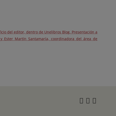
cio del editor, dentro de Unelibros Blog. Presentación a
, y Ester Martín Santamaría, coordinadora del área de
Instagra
Twitter
Face