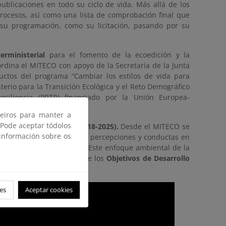
ublicaciones en todo su ciclo de vida. Más allá de los
procesos, así como una lista de comprobación final que
 su programación, como su licitación, pasando por su
erministerial
para el fomento de la ecoedición y la
ordina el MITECO con apoyo de la Secretaría de la Junta
uctos del programa “Cambiar los estilos de vida para
terio para la Transición Ecológica y el Reto Demográfico
siliencia (PRTR) financiado por la Unión Europea-
ceiros para manter a
 Pode aceptar tódolos
ión Pública Ecológica (2018-2025).
Desde el MITECO se
 información sobre os
 y facilitar cambios en las percepciones y conductas en
omo la economía circular. Este enfoque ambiental de la
tal para la consecución de los
Objetivos de Desarrollo
es
Aceptar cookies