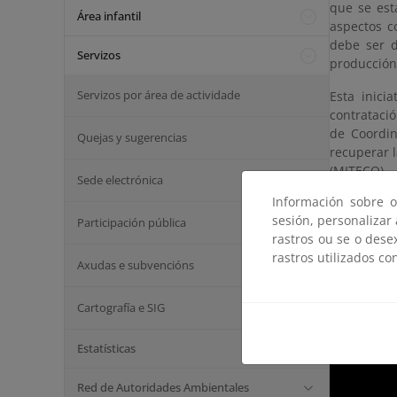
que se est
Área infantil
aspectos c
debe ser d
Servizos
producción 
Servizos por área de actividade
Esta inici
contratació
de Coordin
Quejas y sugerencias
recuperar 
(MITECO),
Sede electrónica
NextGenera
Información sobre o
sesión, personalizar
Esta actua
Participación pública
rastros ou se o dese
apuesta po
rastros utilizados co
el sector 
Axudas e subvencións
contrataci
Sostenible
Cartografía e SIG
Estatísticas
Red de Autoridades Ambientales