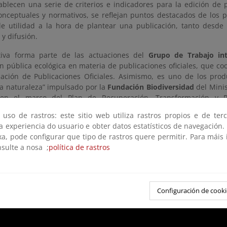
ablecen una serie de criterios e indicadores para la edición de p
onceptuales y normativos, se reflejan puntos destacados de los 
e utilidad a la hora de plantear una publicación, tanto desde
y difusión.
ativa forma parte de las actuaciones del
Grupo de Trabajo int
n pública ecológica en materia de publicaciones oficiales, que co
ación de Publicaciones Oficiales. Asimismo, es uno de los prod
la naturaleza” impulsado por la
Fundación Biodiversidad
del Minis
 en el marco del Plan de Recuperación, Transformación y Re
tionEU.
 uso de rastros: este sitio web utiliza rastros propios e de ter
 a experiencia do usuario e obter datos estatísticos de navegación.
ción se enmarca, además, en lo dispuesto en el
Plan de Contratac
xa, pode configurar que tipo de rastros quere permitir. Para máis
r la contratación pública ecológica como herramienta para inducir
nsulte a nosa ;
política de rastros
público, en consonancia con los sucesivos adelantos en materias c
ón pública, y su aplicación en la ecoedición, es además fundamen
y el cumplimiento de la Agenda 2030.
Configuración de cooki