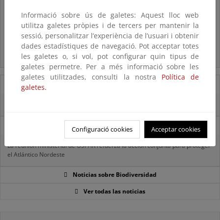
Listas patrón
El MITECO revisa y actualiza la Lista Patrón de las especies
Informació sobre ús de galetes: Aquest lloc web
silvestres presentes en España
utilitza galetes pròpies i de tercers per mantenir la
sessió, personalitzar l’experiència de l’usuari i obtenir
Preguntas frecuentes...
dades estadístiques de navegació. Pot acceptar totes
les galetes o, si vol, pot configurar quin tipus de
Acceso a los recursos genéticos y reparto de beneficios
galetes permetre. Per a més informació sobre les
galetes utilitzades, consulti la nostra
Política de
07/08/2025
galetes.
El censo de aves del Parque Nacional de las Tablas bate récords históricos
27/06/2025
Configuració cookies
Acceptar cookies
La reunión ministerial de OSPAR refuerza la acción conjunta para proteger
el Atlántico Nordeste
Noticias sobre Biodiversidad
Ver todas las noticias