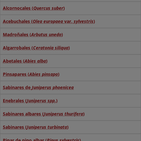
Alcornocales (
Quercus suber
)
Acebuchales (
Olea europaea
var.
sylvestris
)
Madroñales (
Arbutus unedo
)
Algarrobales (
Ceratonia siliqua
)
Abetales (
Abies alba
)
Pinsapares (
Abies pinsapo
)
Sabinares de
Juniperus phoenicea
Enebrales (
Juniperus spp
.)
Sabinares albares (
Juniperus thurifera
)
Sabinares (
Juniperus turbinata
)
Pinar de pino albar (
Pinus sylvestris
)