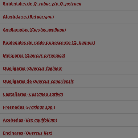
Robledales de
Q. robur
y/o
Q. petraea
Abedulares (
Betula spp
.)
Avellanedas (
Corylus avellana
)
Robledales de roble pubescente (
Q. humilis
)
Melojares (
Quercus pyrenaica
)
Quejigares (
Quercus faginea
)
Quejigares de
Quercus canariensis
Castañares (
Castanea sativa
)
Fresnedas (
Fraxinus spp
.)
Acebedas (
Ilex aquifolium
)
Encinares (
Quercus ilex
)