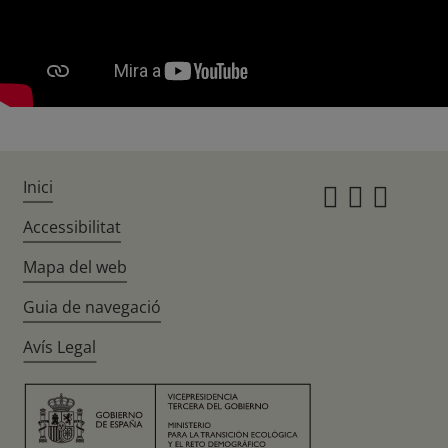
Inici
Instagr
Twitte
Fac
Accessibilitat
Mapa del web
Guia de navegació
Avís Legal