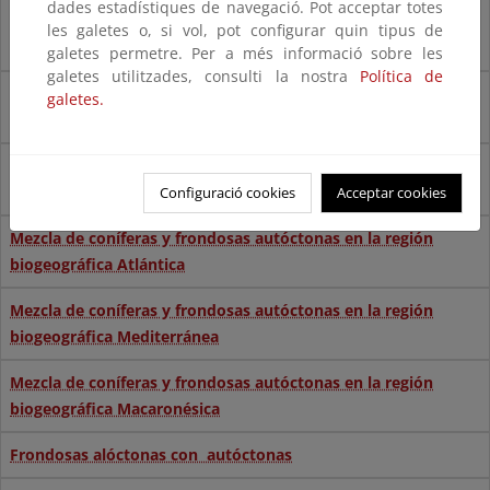
dades estadístiques de navegació. Pot acceptar totes
Mezcla de coníferas autóctonas en la región biogeográfica
les galetes o, si vol, pot configurar quin tipus de
Mediterránea
galetes permetre. Per a més informació sobre les
galetes utilitzades, consulti la nostra
Política de
Mezcla de coníferas autóctonas en la región biogeográfica
galetes.
Macaronésica
Mezcla de coníferas y frondosas autóctonas en la región
biogeográfica Alpina
Configuració cookies
Acceptar cookies
Mezcla de coníferas y frondosas autóctonas en la región
biogeográfica Atlántica
Mezcla de coníferas y frondosas autóctonas en la región
biogeográfica Mediterránea
Mezcla de coníferas y frondosas autóctonas en la región
biogeográfica Macaronésica
Frondosas alóctonas con autóctonas