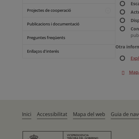
Esca
Projectes de cooperació
Actu
Disp
Publicacions i documentació
Con
pub
Preguntes freqüents
Otra infor
Enllaços d'interés
Exp
Mapa
Inici
Accessibilitat
Mapa del web
Guia de nav