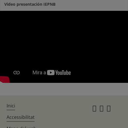
Video presentación IEPNB
Inici
Instagr
Twitte
Fac
Accessibilitat