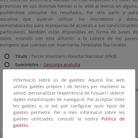
provincias en sus distintas formas sí lo
está al menos en alguna
pudiéndose consultar los resultados. Por otra parte y para
aquellos que quieran utilizar los microdatos y datos
semielaborados para manejarlos de acuerdo a sus condicionantes
particulares, también están disponibles en forma de bases de
datos, estando con esta difusión a la cabeza de los países
europeos que cuentan con Inventarios Forestales Nacionales.
Titulo :
Tercer Inventario Forestal Nacional (IFN3)
Suministro :
Descarga gratuita
Ámbito :
Provincial
Informació sobre ús de galetes: Aquest lloc web
Escala :
1:50.000
utilitza galetes pròpies i de tercers per mantenir la
Actualización :
Proyecto realizado entre los años 1997 a
sessió, personalitzar l’experiència de l’usuari i obtenir
2007
dades estadístiques de navegació. Pot acceptar totes
Disponibilidad :
Nacional
les galetes o, si vol, pot configurar quin tipus de
galetes permetre. Per a més informació sobre les
galetes utilitzades, consulti la nostra
Política de
galetes.
Novedades