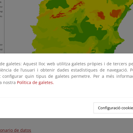
e galetes: Aquest lloc web utilitza galetes pròpies i de tercers p
riència de l’usuari i obtenir dades estadístiques de navegació. P
ot configurar quin tipus de galetes permetre. Per a més informa
la nostra
Política de galetes.
Configuració cookie
ionario de datos