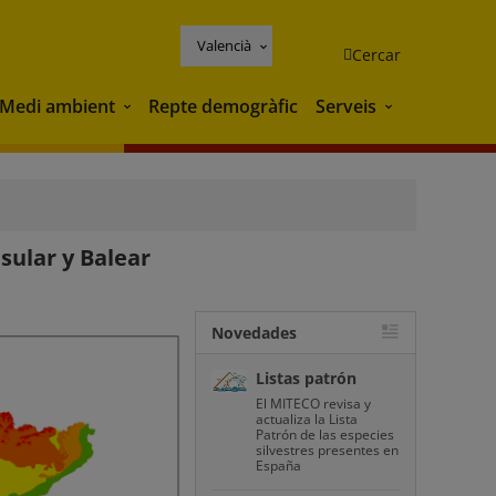
Valencià
Cercar
Medi ambient
Repte demogràfic
Serveis
Medi ambient
Serveis
sular y Balear
Novedades
Listas patrón
El MITECO revisa y
actualiza la Lista
Patrón de las especies
silvestres presentes en
España