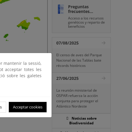
Preguntas
frecuentes...
Acceso a los recursos
genéticos y reparto de
beneficios
07/08/2025
El censo de aves del Parque
Nacional de las Tablas bate
er mantenir la sessió,
récords históricos
ot acceptar totes les
ció sobre les galetes
27/06/2025
La reunión ministerial de
OSPAR refuerza la acción
conjunta para proteger el
Atlántico Nordeste
s
Acceptar cookies
Noticias sobre
Biodiversidad