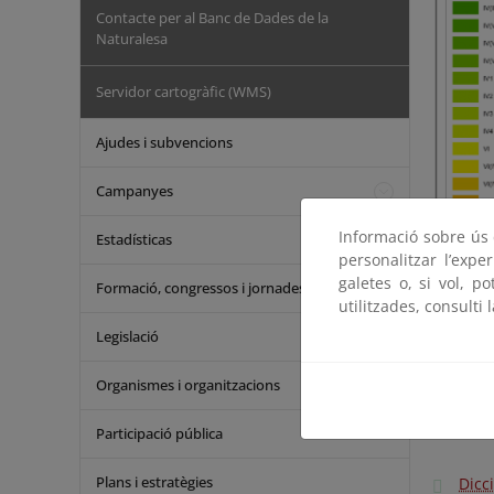
Contacte per al Banc de Dades de la
Naturalesa
Servidor cartogràfic (WMS)
Ajudes i subvencions
Campanyes
Informació sobre ús d
Estadísticas
personalitzar l’expe
galetes o, si vol, p
Formació, congressos i jornades
utilitzades, consulti 
Legislació
Organismes i organitzacions
Participació pública
Plans i estratègies
Dicc