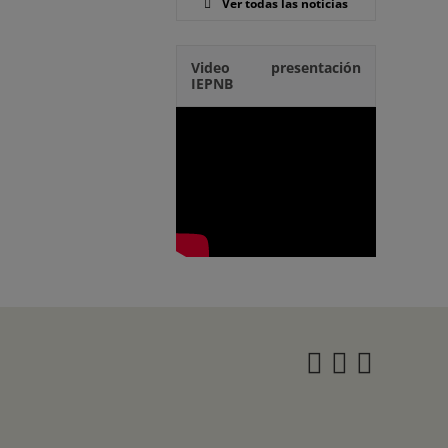
Ver todas las noticias
Video presentación
IEPNB
Instagra
Twitter
Face