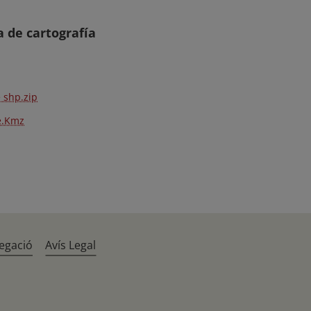
 de cartografía
e shp.zip
e.Kmz
egació
Avís Legal