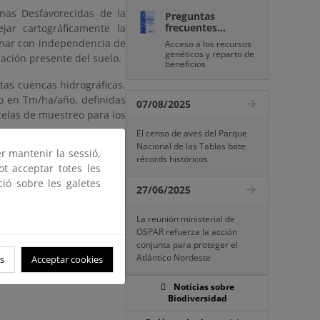
nas Desfavorecidas de la
Preguntas
frecuentes...
ejar cartográficamente la
minar con independencia de
Acceso a los recursos
genéticos y reparto de
ación presente del suelo.
beneficios
intas cuencas hidrográficas.
o en Tm/ha/año, definidas
07/08/2025
rcelas de muestreo para los
a.
El censo de aves del Parque
Nacional de las Tablas bate
er mantenir la sessió,
récords históricos
ot acceptar totes les
ció sobre les galetes
27/06/2025
La reunión ministerial de
OSPAR refuerza la acción
conjunta para proteger el
Atlántico Nordeste
s
Acceptar cookies
Noticias sobre
Biodiversidad