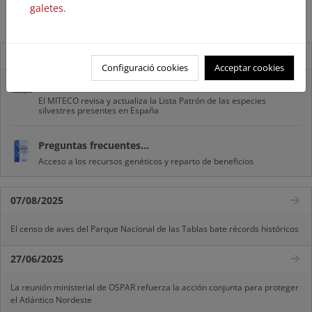
Metadatos
galetes.
Catálogo de Servicios Web de Mapas (WMS)
Novedades
Configuració cookies
Acceptar cookies
Listas patrón
El MITECO revisa y actualiza la Lista Patrón de las especies
silvestres presentes en España
Preguntas frecuentes...
Acceso a los recursos genéticos y reparto de beneficios
07/08/2025
El censo de aves del Parque Nacional de las Tablas bate récords históricos
27/06/2025
La reunión ministerial de OSPAR refuerza la acción conjunta para proteger
el Atlántico Nordeste