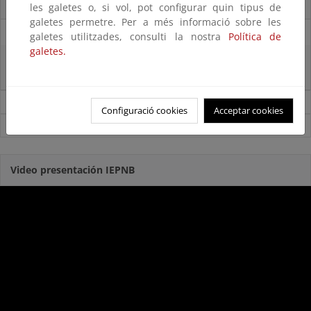
El censo de aves del Parque Nacional de las Tablas bate récords históricos
les galetes o, si vol, pot configurar quin tipus de
galetes permetre. Per a més informació sobre les
27/06/2025
galetes utilitzades, consulti la nostra
Política de
galetes.
La reunión ministerial de OSPAR refuerza la acción conjunta para proteger
el Atlántico Nordeste
Noticias sobre Biodiversidad
Configuració cookies
Acceptar cookies
Ver todas las noticias
Video presentación IEPNB