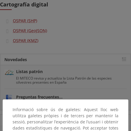
Cartografía digital
OSPAR (SHP)
OSPAR (GeoJSON)
OSPAR (KMZ)
Novedades
Listas patrón
El MITECO revisa y actualiza la Lista Patrón de las especies
silvestres presentes en España
Preguntas frecuentes...
Acceso a los recursos genéticos y reparto de beneficios
Informació sobre ús de galetes: Aquest lloc web
utilitza galetes pròpies i de tercers per mantenir la
07/08/2025
sessió, personalitzar l’experiència de l’usuari i obtenir
dades estadístiques de navegació. Pot acceptar totes