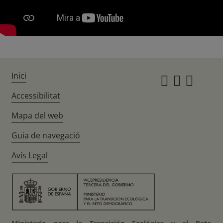
Inici
Instagr
Twitte
Fac
Accessibilitat
Mapa del web
Guia de navegació
Avís Legal