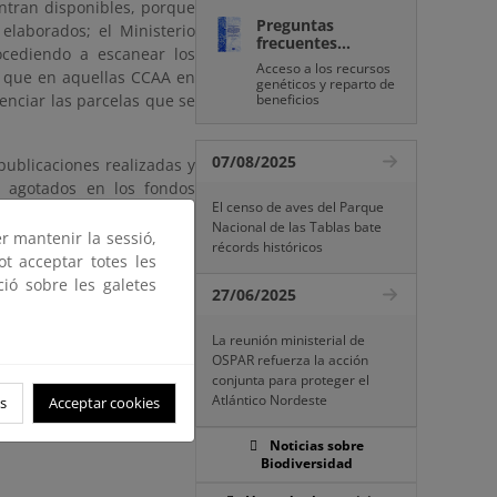
ntran disponibles, porque
Preguntas
elaborados; el Ministerio
frecuentes...
ocediendo a escanear los
Acceso a los recursos
al que en aquellas CCAA en
genéticos y reparto de
enciar las parcelas que se
beneficios
07/08/2025
publicaciones realizadas y
r agotados en los fondos
El censo de aves del Parque
licación nacional del IFN1
Nacional de las Tablas bate
er mantenir la sessió,
récords históricos
ot acceptar totes les
ció sobre les galetes
27/06/2025
La reunión ministerial de
OSPAR refuerza la acción
conjunta para proteger el
Atlántico Nordeste
s
Acceptar cookies
Noticias sobre
Biodiversidad