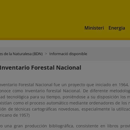
Ministeri
Energia
s de la Naturalesa (BDN)
Informació disponible
Inventario Forestal Nacional
nventario Forestal Nacional fue un proyecto que iniciado en 1964,
onoce como Inventario forestal Nacional. De diferente metodologí
ad tecnológica para su tiempo, poniéndose a su disposición lo
xistían como el proceso automático mediante ordenadores de los 
ación de técnicas cartográficas novedosas, especialmente la utiliza
ricano de 1957)
vo una gran producción bibliográfica, consistente en libros prov