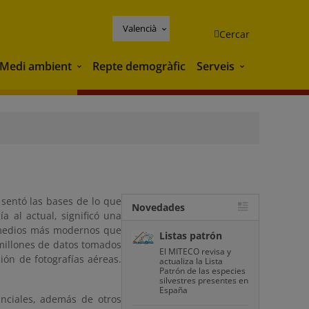
Valencià
Cercar
Medi ambient
Repte demogràfic
Serveis
Medi ambient
Serveis
 sentó las bases de lo que
Novedades
a al actual, significó una
s medios más modernos que
Listas patrón
millones de datos tomados
El MITECO revisa y
ción de fotografías aéreas.
actualiza la Lista
Patrón de las especies
silvestres presentes en
España
inciales, además de otros