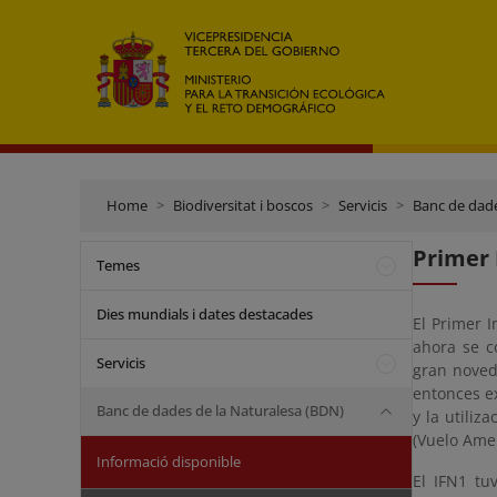
Home
Biodiversitat i boscos
Servicis
Banc de dade
Primer 
Temes
Dies mundials i dates destacades
El Primer I
ahora se c
Servicis
gran noved
entonces e
Banc de dades de la Naturalesa (BDN)
y la utiliz
(Vuelo Ame
Informació disponible
El IFN1 tu