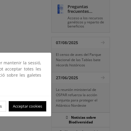
Preguntas
frecuentes...
Acceso a los recursos
genéticos y reparto de
beneficios
07/08/2025
El censo de aves del Parque
Nacional de las Tablas bate
er mantenir la sessió,
récords históricos
ot acceptar totes les
ció sobre les galetes
27/06/2025
La reunión ministerial de
OSPAR refuerza la acción
conjunta para proteger el
Atlántico Nordeste
s
Acceptar cookies
Noticias sobre
Biodiversidad