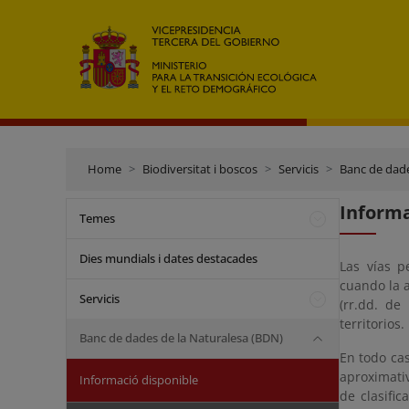
Home
Biodiversitat i boscos
Servicis
Banc de dade
Informa
Temes
Dies mundials i dates destacades
Las vías p
cuando la 
Servicis
(rr.dd. de
territorios.
Banc de dades de la Naturalesa (BDN)
En todo cas
aproximati
Informació disponible
de clasific