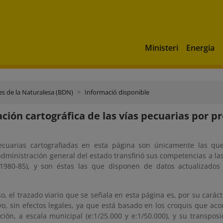
Ministeri
Energia
s de la Naturalesa (BDN)
Informació disponible
ción cartográfica de las vías pecuarias por pr
ecuarias cartografiadas en esta página son únicamente las que
administración general del estado transfirió sus competencias a 
 1980-85), y son éstas las que disponen de datos actualizados
o, el trazado viario que se señala en esta página es, por su cará
vo, sin efectos legales, ya que está basado en los croquis que a
ación, a escala municipal (e:1/25.000 y e:1/50.000), y su transposi