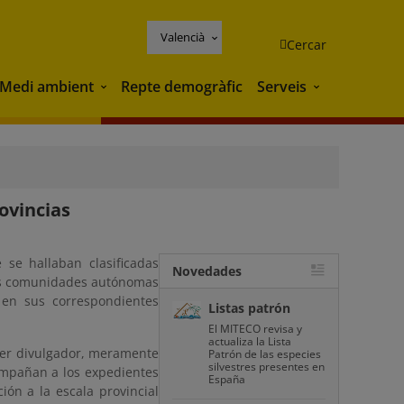
Valencià
Cercar
Medi ambient
Repte demogràfic
Serveis
Medi ambient
Serveis
ovincias
 se hallaban clasificadas
Novedades
las comunidades autónomas
 en sus correspondientes
Listas patrón
El MITECO revisa y
actualiza la Lista
cter divulgador, meramente
Patrón de las especies
silvestres presentes en
compañan a los expedientes
España
ción a la escala provincial