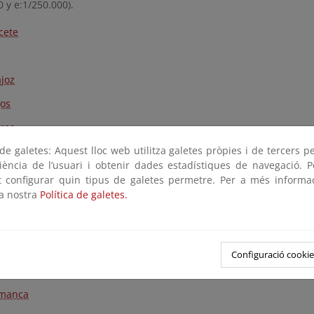
0 y e:1/250.000).
cete
joz
os
res
e galetes: Aquest lloc web utilitza galetes pròpies i de tercers p
ad Real
riència de l’usuari i obtenir dades estadístiques de navegació. P
nca
ot configurar quin tipus de galetes permetre. Per a més informa
la nostra
Política de galetes.
alajara
rid
Configuració cookie
ncia
amanca