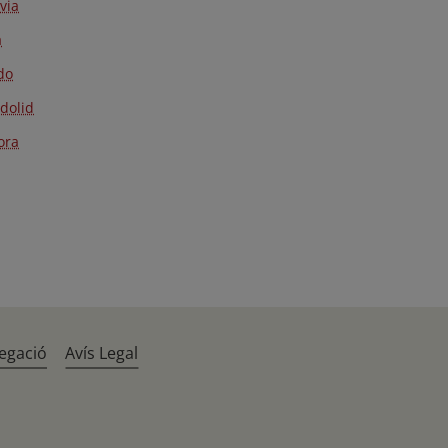
via
a
do
adolid
ora
egació
Avís Legal