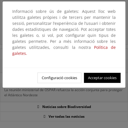
Listas patrón
Informació sobre ús de galetes: Aquest lloc web
El MITECO revisa y actualiza la Lista Patrón de las especies
utilitza galetes pròpies i de tercers per mantenir la
silvestres presentes en España
sessió, personalitzar l’experiència de l’usuari i obtenir
dades estadístiques de navegació. Pot acceptar totes
Preguntas frecuentes...
les galetes o, si vol, pot configurar quin tipus de
Acceso a los recursos genéticos y reparto de beneficios
galetes permetre. Per a més informació sobre les
galetes utilitzades, consulti la nostra
Política de
galetes.
07/08/2025
El censo de aves del Parque Nacional de las Tablas bate récords históricos
Configuració cookies
Acceptar cookies
27/06/2025
La reunión ministerial de OSPAR refuerza la acción conjunta para proteger
el Atlántico Nordeste
Noticias sobre Biodiversidad
Ver todas las noticias