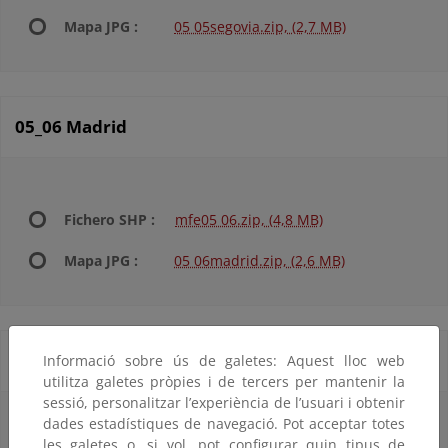
Mapa JPG :
05 05segovia.zip, (2,7 MB)
05_06 Madrid
Fichero SHP :
mfe05 06.zip, (4,8 MB)
Mapa JPG :
05 06madrid.zip, (2,6 MB)
05_07 Toledo
Informació sobre ús de galetes: Aquest lloc web
utilitza galetes pròpies i de tercers per mantenir la
sessió, personalitzar l’experiència de l’usuari i obtenir
dades estadístiques de navegació. Pot acceptar totes
les galetes o, si vol, pot configurar quin tipus de