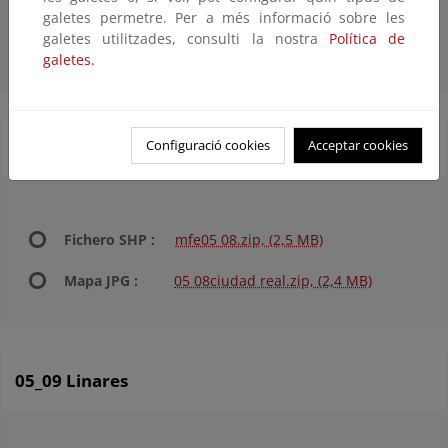
Fichero SHP :
mfe05 07.zip, (2,5 MB)
galetes permetre. Per a més informació sobre les
galetes utilitzades, consulti la nostra
Política de
Mapa JPG :
05 07toledo.zip, (2,2 MB)
galetes.
05_08 Ciudad Real
Configuració cookies
Acceptar cookies
Fichero SHP :
mfe05 08.zip, (2,5 MB)
Mapa JPG :
05 08ciudad real.zip, (2,4 MB)
05_09 Linares