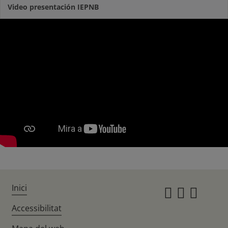
Video presentación IEPNB
Inici
Instagr
Twitte
Fac
Accessibilitat