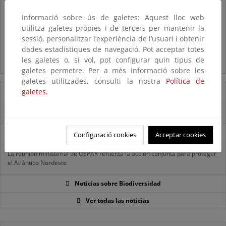
Listas patrón
Informació sobre ús de galetes: Aquest lloc web
El MITECO revisa y actualiza la Lista Patrón de las especies
silvestres presentes en España
utilitza galetes pròpies i de tercers per mantenir la
sessió, personalitzar l’experiència de l’usuari i obtenir
dades estadístiques de navegació. Pot acceptar totes
Preguntas frecuentes...
les galetes o, si vol, pot configurar quin tipus de
Acceso a los recursos genéticos y reparto de beneficios
galetes permetre. Per a més informació sobre les
galetes utilitzades, consulti la nostra
Política de
07/08/2025
galetes.
El censo de aves del Parque Nacional de las Tablas bate récords históricos
27/06/2025
Configuració cookies
Acceptar cookies
La reunión ministerial de OSPAR refuerza la acción conjunta para proteger
el Atlántico Nordeste
Noticias sobre Biodiversidad
Ver todas las noticias