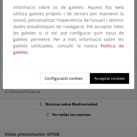
El MITECO revisa y actualiza la Lista Patrón de las especies
Informació sobre ús de galetes: Aquest lloc web
silvestres presentes en España
utilitza galetes pròpies i de tercers per mantenir la
sessió, personalitzar l’experiència de l’usuari i obtenir
Preguntas frecuentes...
dades estadístiques de navegació. Pot acceptar totes
Acceso a los recursos genéticos y reparto de beneficios
les galetes o, si vol, pot configurar quin tipus de
galetes permetre. Per a més informació sobre les
galetes utilitzades, consulti la nostra
Política de
07/08/2025
galetes.
El censo de aves del Parque Nacional de las Tablas bate récords históricos
27/06/2025
Configuració cookies
Acceptar cookies
La reunión ministerial de OSPAR refuerza la acción conjunta para proteger
el Atlántico Nordeste
Noticias sobre Biodiversidad
Ver todas las noticias
Video presentación IEPNB