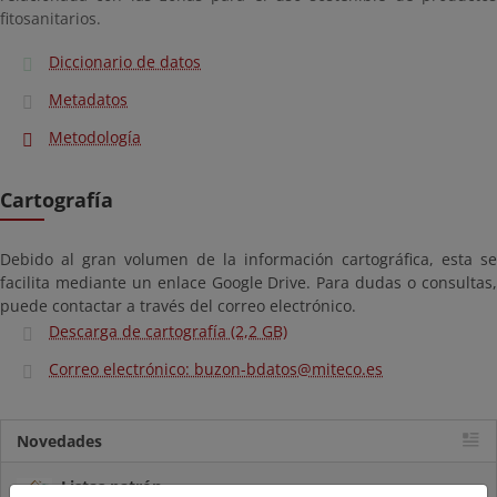
fitosanitarios.
Diccionario de datos
Metadatos
Metodología
Cartografía
Debido al gran volumen de la información cartográfica, esta se
facilita mediante un enlace Google Drive. Para dudas o consultas,
puede contactar a través del correo electrónico.
Descarga de cartografía (2,2 GB)
Correo electrónico: buzon-bdatos@miteco.es
Novedades
Listas patrón