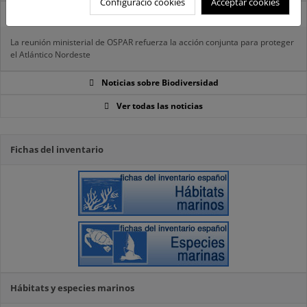
Configuració cookies
Acceptar cookies
27/06/2025
La reunión ministerial de OSPAR refuerza la acción conjunta para proteger
el Atlántico Nordeste
Noticias sobre Biodiversidad
Ver todas las noticias
Fichas del inventario
Hábitats y especies marinos