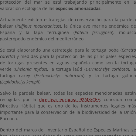
protección del mar se está trabajando principalmente en la
valoración ecológica de las
especies amenazadas
.
Actualmente existen estrategias de conservación para la pardela
balear (
Puffinus mauretanicus
), la única ave marina endémica de
España y la lapa ferrugínea (
Patella ferruginea
), molusc
gasterópodo endémico del mediterráneo.
Se está elaborando una estrategia para la tortuga boba (
Caretta
caretta
) y medidas para la protección de las principales especies
de tortugas presentes en aguas española como son la tortuga
verde (
Chelonia mydas
), la tortuga laúd (
Dermochelys coriácea
), la
tortuga carey (
Eretmochelys imbricata
) y la tortuga golfin
(
Lepidochelys kempii
).
Salvo la pardela balear, todas las especies mencionadas están
recogidas por la
directiva europea 92/43/CEE
, conocida com
Directiva Hábitat que es uno de los instrumentos legales más
importante para la conservación de la biodiversidad de la Unión
Europea.
Dentro del marco del Inventario Español de Especies Marinas se