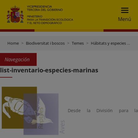
Menú
Home
Biodiversitat i boscos
Temes
Hábitats y especies marinos
Navegación
list-inventario-especies-marinas
Desde la División para la