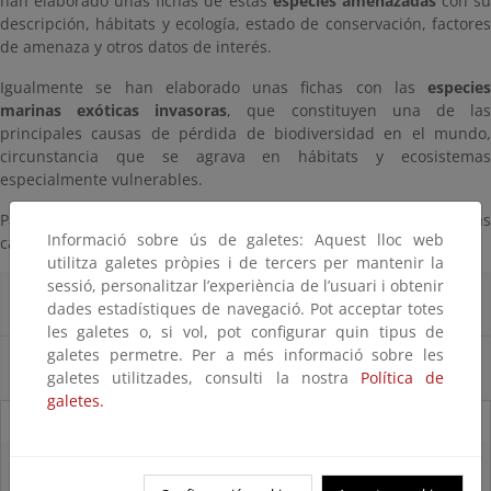
han elaborado unas fichas de estas
especies amenazadas
con s
descripción, hábitats y ecología, estado de conservación, factores
de amenaza y otros datos de interés.
Igualmente se han elaborado unas fichas con las
especies
marinas exóticas invasoras
, que constituyen una de la
principales causas de pérdida de biodiversidad en el mundo,
circunstancia que se agrava en hábitats y ecosistemas
especialmente vulnerables.
Para acceder a la información de cada especie, despliegue las
Informació sobre ús de galetes: Aquest lloc web
categorías y haga clic sobre el nombre de la misma.
utilitza galetes pròpies i de tercers per mantenir la
sessió, personalitzar l’experiència de l’usuari i obtenir
Especies amenazadas
dades estadístiques de navegació. Pot acceptar totes
les galetes o, si vol, pot configurar quin tipus de
galetes permetre. Per a més informació sobre les
Especies invasoras
galetes utilitzades, consulti la nostra
Política de
galetes.
07/08/2025
El censo de aves del Parque Nacional de las Tablas bate récords históricos