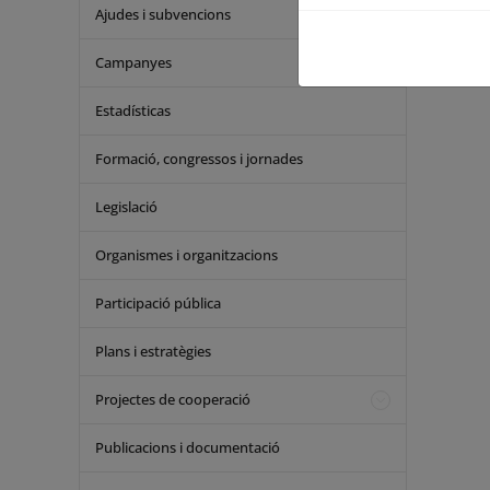
Ajudes i subvencions
Campanyes
Estadísticas
Formació, congressos i jornades
Legislació
Organismes i organitzacions
Participació pública
Plans i estratègies
Projectes de cooperació
Publicacions i documentació