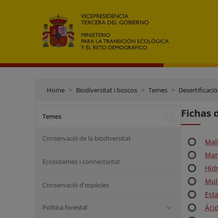
Home
Biodiversitat i boscos
Temes
Desertificació
Fichas 
Temes
Conservació de la biodiversitat
Mall
Mant
Ecosistemes i connectivitat
Hid
Mulc
Conservació d'espècies
Esta
Política forestal
Áci