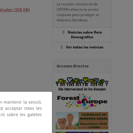
La reunión ministerial de
aludes (308 KB)
OSPAR refuerza la acción
conjunta para proteger el
Atlántico Nordeste
Noticias sobre Reto
Demográfico
Ver todas las noticias
Accesos directos
er mantenir la sessió,
ot acceptar totes les
ció sobre les galetes