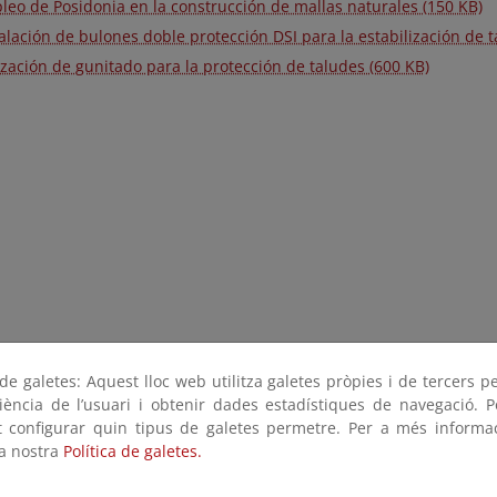
leo de Posidonia en la construcción de mallas naturales (150 KB)
alación de bulones doble protección DSI para la estabilización de t
ización de gunitado para la protección de taludes (600 KB)
e galetes: Aquest lloc web utilitza galetes pròpies i de tercers p
riència de l’usuari i obtenir dades estadístiques de navegació. P
ot configurar quin tipus de galetes permetre. Per a més informa
la nostra
Política de galetes.