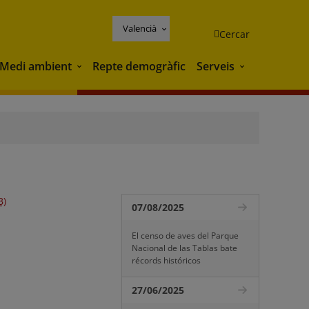
Valencià
Cercar
Medi ambient
Repte demogràfic
Serveis
Medi ambient
Serveis
B)
07/08/2025
El censo de aves del Parque
Nacional de las Tablas bate
récords históricos
27/06/2025