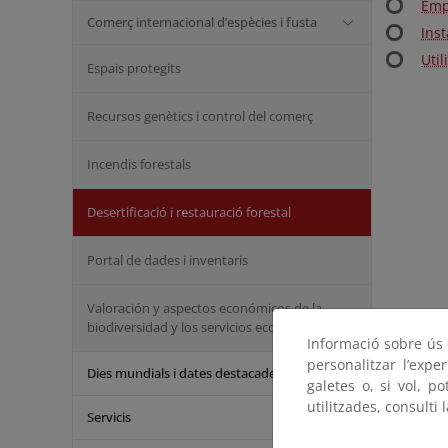
Emp
Comerç internacional d’espècies i fusta
Inst
Util
Espais protegits
Recursos genètics i control del comerç
Incendis forestals
Desertificació i restauració forestal
Portal de dades i inventaris
Valoración y aspectos económicos de la
biodiversidad y los servicios ecosistémicos
Informació sobre ús d
personalitzar l’expe
Dies mundials i dates destacades
galetes o, si vol, p
utilitzades, consulti 
Servicis