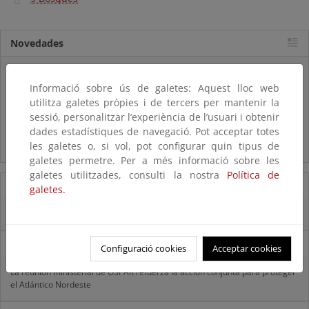
Novedades
Listas patrón
El MITECO revisa y actualiza la Lista Patrón de las especies
Informació sobre ús de galetes: Aquest lloc web
silvestres presentes en España
utilitza galetes pròpies i de tercers per mantenir la
sessió, personalitzar l’experiència de l’usuari i obtenir
Preguntas frecuentes...
dades estadístiques de navegació. Pot acceptar totes
les galetes o, si vol, pot configurar quin tipus de
Acceso a los recursos genéticos y reparto de beneficios
galetes permetre. Per a més informació sobre les
galetes utilitzades, consulti la nostra
Política de
07/08/2025
galetes.
El censo de aves del Parque Nacional de las Tablas bate récords históricos
27/06/2025
Configuració cookies
Acceptar cookies
La reunión ministerial de OSPAR refuerza la acción conjunta para proteger
el Atlántico Nordeste