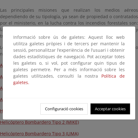
Las principales misiones que realizan los medios aéreos
dependiendo de su tipología, ya sean de propiedad o contratados
por el ministerio, en la lucha contra los incendios forestales son:
lanzamiento de agua y/o retardante, coordinación, observación y
transporte de personal.
Informació sobre ús de galetes: Aquest lloc web
utilitza galetes pròpies i de tercers per mantenir la
Los tipos de medios aéreos desplegados para todo el territorio
sessió, personalitzar l’experiència de l’usuari i obtenir
nacional son los siguientes:
dades estadístiques de navegació. Pot acceptar totes
les galetes o, si vol, pot configurar quin tipus de
Avión Anfibio Tipo 1 (FOCA)
galetes permetre. Per a més informació sobre les
galetes utilitzades, consulti la nostra
Política de
Avión Anfibio Tipo 2 (ALFA)
galetes.
Avión de Carga en Tierra (TANGO)
Aeronave de Coordinación Tipo 1 (ACO)
Configuració cookies
Acceptar cookies
Helicóptero Bombardero Tipo 1 (KILO)
Helicóptero Bombardero Tipo 2 (MIKE)
Helicóptero Bombardero Tipo 3 (LIMA)