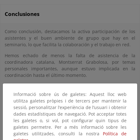
Conclusiones
Como conclusión, destacamos la activa participación de los
asistentes y el buen ambiente de grupo que hay en el
seminario, lo que facilita la colaboración y el trabajo en red.
Hemos echado de menos la falta de asistencia de la
coordinadora catalana, Montserrat Grabolosa, por temas
personales importantes, aunque estuvo implicada en la
coordinación hasta el último momento.
Seguimiento y propuestas de nuevos proyectos de interés
común para los participantes en el Seminario:
Informació sobre ús de galetes: Aquest lloc web
utilitza galetes pròpies i de tercers per mantenir la
Lista de distribución y servicio de intercambio de
sessió, personalitzar l’experiència de l’usuari i obtenir
ficheros
dades estadístiques de navegació. Pot acceptar totes
Se propone que Javier Puertas solicite a Red Iris el
les galetes o, si vol, pot configurar quin tipus de
cambio de nombre de la lista de distribución y que en
galetes permetre. Per a més informació sobre les
lugar de llamarse CDENPMA pase a denominarse
galetes utilitzades, consulti la nostra
Política de
RECIDA, al igual que la red.