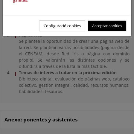
galetes.
Publicación de un folleto
Se presenta un borrador del folleto para discutir su
diseño y texto. Se anota la opinión de cada
participante para aunar criterios y tratar en lo posible
Configuració cookies
Acceptar cookies
de recoger todas las sugerencias.
Página web
Se plantea la oportunidad de crear una página web de
la red. Se plantean varias posibilidades (página desde
el CENEAM, desde Red Iris o página con dominio
propio). Se valorarán las distintas opciones y se
difundirá a través de la lista la más factible.
Temas de interés a tratar en la próxima edición
Biblioteca digital, evaluación de páginas web, catálogo
colectivo, gestión integral, calidad, recursos humanos:
habilidades, tesauros.
Anexo: ponentes y asistentes