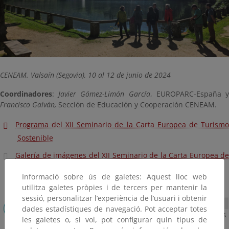
CENEAM. Valsaín (Segovia), 10 al 12 de junio de 2024
Coordinadores
:
Javier Gómez-Limón García
, EUROPARC-España 
Francisco Galván,
Sección de Educación y Cooperación CENEAM.
Programa del XII Seminario de la Carta Europea de Turismo
Sostenible
Galería de imágenes del XII Seminario de la Carta Europea de
Turismo Sostenible
Informació sobre ús de galetes: Aquest lloc web
utilitza galetes pròpies i de tercers per mantenir la
sessió, personalitzar l’experiència de l’usuari i obtenir
dades estadístiques de navegació. Pot acceptar totes
les galetes o, si vol, pot configurar quin tipus de