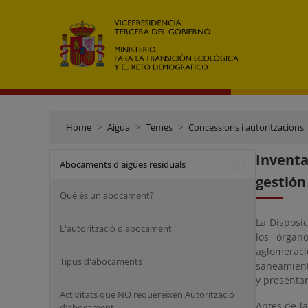
Home
Aigua
Temes
Concessions i autoritzacions
Invent
Abocaments d'aigües residuals
gestión
Què és un abocament?
La Disposi
L'autorització d'abocament
los órgan
aglomerac
Tipus d'abocaments
saneamiento
y presenta
Activitats que NO requereixen Autorització
Antes de l
d'abocament