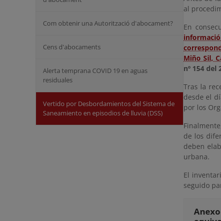
al procedim
Com obtenir una Autorització d'abocament?
En consec
informació
Cens d'abocaments
correspond
Miño Sil, 
nº 154 del
Alerta temprana COVID 19 en aguas
residuales
Tras la rec
desde el dí
Vertido por Desbordamientos del Sistema de
por los Org
Saneamiento en episodios de lluvia (DSS)
Finalmente
de los dif
deben elab
urbana.
El inventa
seguido pa
Anexo 