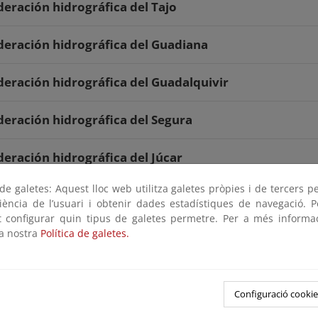
eración hidrográfica del Tajo
eración hidrográfica del Guadiana
eración hidrográfica del Guadalquivir
eración hidrográfica del Segura
eración hidrográfica del Júcar
e galetes: Aquest lloc web utilitza galetes pròpies i de tercers p
eración hidrográfica del Ebro
riència de l’usuari i obtenir dades estadístiques de navegació. P
ot configurar quin tipus de galetes permetre. Per a més informa
 de los Inventarios de las aglomeraciones urba
la nostra
Política de galetes.
 los PIGSS en las cuencas intercomunitarias
8
Images
Configuració cookie