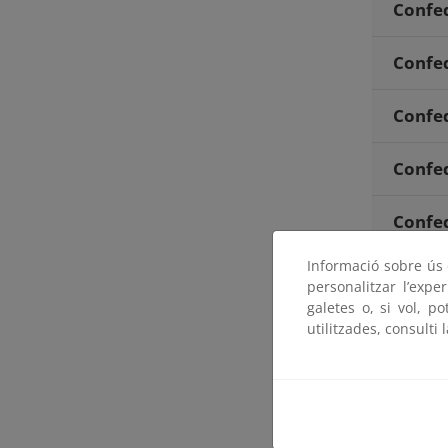
Confed
Confed
Confed
Confed
Confed
Informació sobre ús d
Confed
personalitzar l’expe
galetes o, si vol, p
Resumen
utilitzades, consulti 
elaborar