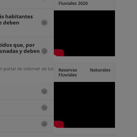
Fluviales 2020
ás habitantes
ue deben
tidos que, por
cionadas y deben
l portal de internet de los
Reservas Naturales
Fluviales