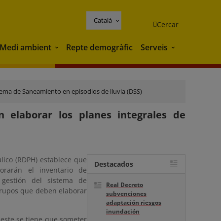
Català
Cercar
Medi ambient
Repte demogràfic
Serveis
Medi ambient
Serveis
ema de Saneamiento en episodios de lluvia (DSS)
 elaborar los planes integrales de
lico (RDPH) establece que
Destacados
orarán el inventario de
 gestión del sistema de
Real Decreto
 grupos que deben elaborar
subvenciones
adaptación riesgos
inundación
 este se tiene que someter