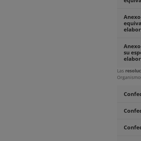
equiva
Anexo 
equiva
elabor
Anexo 
su esp
elabor
Las
resolu
Organismos
Confed
Confed
Confed