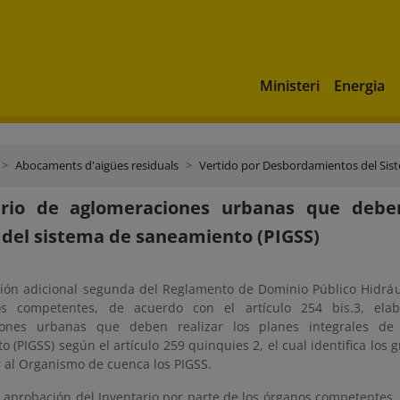
Ministeri
Energia
Abocaments d'aigües residuals
Vertido por Desbordamientos del Sist
ario de aglomeraciones urbanas que deben
 del sistema de saneamiento (PIGSS)
ción adicional segunda del Reglamento de Dominio Público Hidráu
os competentes, de acuerdo con el artículo 254 bis.3, elab
iones urbanas que deben realizar los planes integrales de
 (PIGSS) según el artículo 259 quinquies 2, el cual identifica los
r al Organismo de cuenca los PIGSS.
a aprobación del Inventario por parte de los órganos competentes,