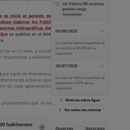
Inf. Pública RD medidas
gestión riesgo
inundación
 se inició el periodo de
ebían elaborar los PIGSS
aciones Hidrográficas del
05/08/2025
Ebro
se publicó en el BOE
ca.
La reserva hídrica española se
encuentra al 65,8% de su
zo de un (1) mes, a contar
capacidad
on respondidas y valoradas
29/07/2025
s
por parte de Presidencia
La reserva hídrica española se
glomeraciones urbanas que
encuentra al 67% de su
ción de cada aglomeración
capacidad
Noticias sobre Agua
mo procedimiento que se ha
Ver todas las noticias
00 habitantes
Reservas Naturales