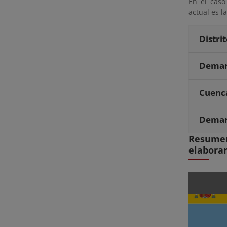
En el caso
actual es l
Distri
Demarc
Cuenca
Demarc
Resumen
elaborar