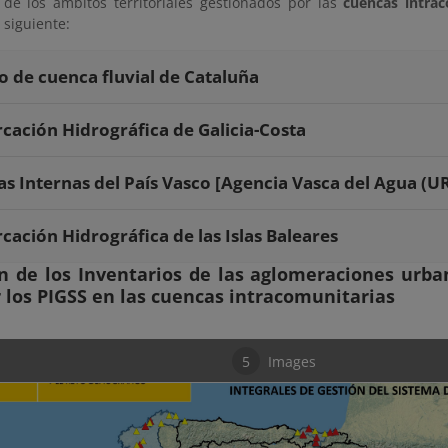
 de los ámbitos territoriales gestionados por las
cuencas intrac
a siguiente:
to de cuenca fluvial de Cataluña
ación Hidrográfica de Galicia-Costa
s Internas del País Vasco [Agencia Vasca del Agua (U
ación Hidrográfica de las Islas Baleares
 de los Inventarios de las aglomeraciones urba
 los PIGSS en las cuencas intracomunitarias
5
Images