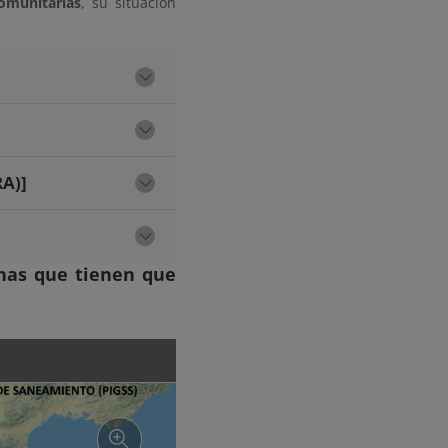
omunitarias
, su situación
RA)]
nas que tienen que