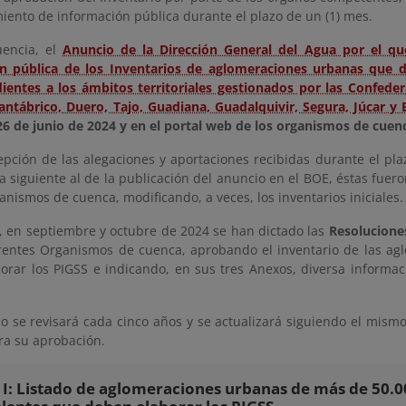
iento de información pública durante el plazo de un (1) mes.
uencia, el
Anuncio de la Dirección General del Agua por el que
n pública de los Inventarios de aglomeraciones urbanas que d
ientes a los ámbitos territoriales gestionados por las Confeder
Cantábrico, Duero, Tajo, Guadiana, Guadalquivir, Segura, Júcar y 
 26 de junio de 2024 y en el portal web de los organismos de cuen
epción de las alegaciones y aportaciones recibidas durante el pla
a siguiente al de la publicación del anuncio en el BOE, éstas fuer
anismos de cuenca, modificando, a veces, los inventarios iniciales.
, en septiembre y octubre de 2024 se han dictado las
Resolucione
erentes Organismos de cuenca, aprobando el inventario de las a
orar los PIGSS e indicando, en sus tres Anexos, diversa informa
rio se revisará cada cinco años y se actualizará siguiendo el mis
ra su aprobación.
I: Listado de aglomeraciones urbanas de más de 50.0