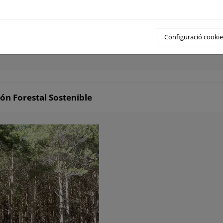
 asociadas a las repoblaciones forestales.
l forestal de reproducción.
Configuració cookie
ablas Excel
(385 KB)
ión Forestal Sostenible