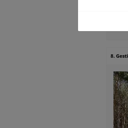
e
.Costes
f
.Materia
T
8. Gest