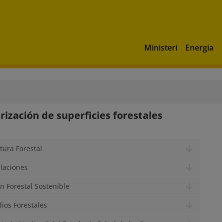
Ministeri
Energia
rización de superficies forestales
ctura Forestal
laciones
ón Forestal Sostenible
dios Forestales