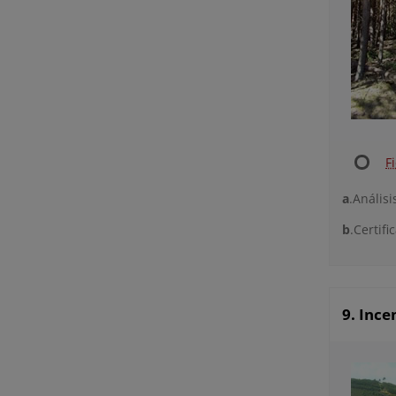
F
a
.Anális
b
.Certifi
9. Ince