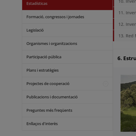
10. Inve
Estadísticas
11. Inve
Formació, congressos i jornades
12. Inve
Legislació
13. Red 
Organismes i organitzacions
Participació pública
6. Estr
Plans i estratègies
Projectes de cooperació
Publicacions i documentació
Preguntes més freqüents
Enllaços d'interès