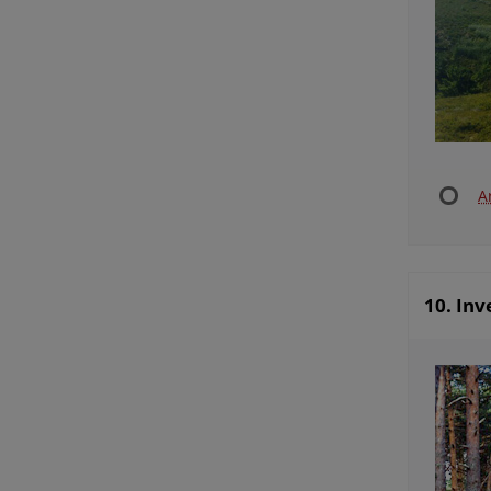
A
10. Inv