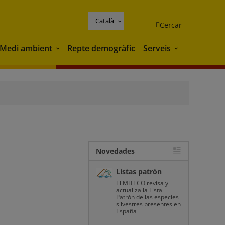
Català
Cercar
Medi ambient
Repte demogràfic
Serveis
Medi ambient
Serveis
Novedades
Listas patrón
El MITECO revisa y
actualiza la Lista
Patrón de las especies
silvestres presentes en
España