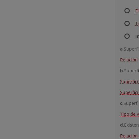
F
T
I
a
.Superfi
Relación 
b
.Superfi
Superfici
Superfici
c
.Superfi
Tipo de 
d
.Existe
Relación 