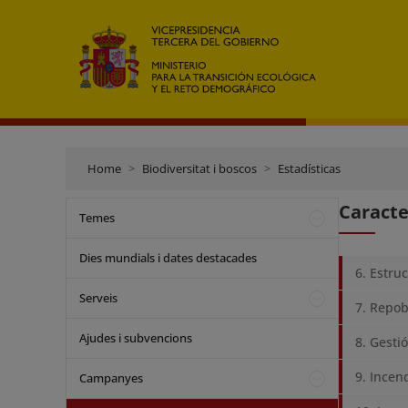
Home
Biodiversitat i boscos
Estadísticas
Caracte
Temes
Dies mundials i dates destacades
6. Estru
Serveis
7. Repob
Ajudes i subvencions
8. Gesti
9. Incen
Campanyes