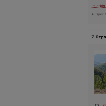
Relación
e
.Especie
7. Rep
F