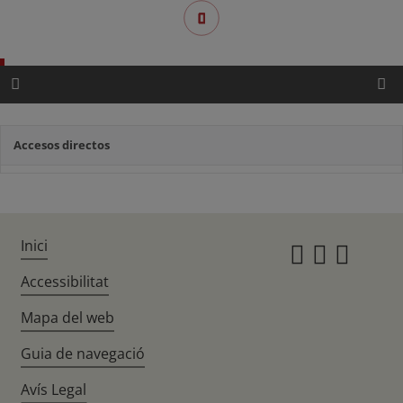
Accesos directos
Inici
Instagr
Twitte
Fac
Accessibilitat
Mapa del web
Guia de navegació
Avís Legal