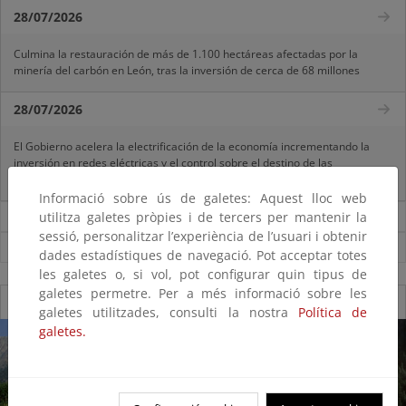
28/07/2026
Culmina la restauración de más de 1.100 hectáreas afectadas por la
minería del carbón en León, tras la inversión de cerca de 68 millones
28/07/2026
El Gobierno acelera la electrificación de la economía incrementando la
inversión en redes eléctricas y el control sobre el destino de las
inversiones
Informació sobre ús de galetes: Aquest lloc web
utilitza galetes pròpies i de tercers per mantenir la
Noticias sobre Ministerio
sessió, personalitzar l’experiència de l’usuari i obtenir
Ver todas las noticias
dades estadístiques de navegació. Pot acceptar totes
les galetes o, si vol, pot configurar quin tipus de
galetes permetre. Per a més informació sobre les
Galería fotográfica de Parques Nacionales
galetes utilitzades, consulti la nostra
Política de
galetes.