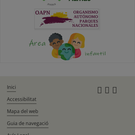
Inici
Instagr
Twitte
Fac
Accessibilitat
Mapa del web
Guia de navegació