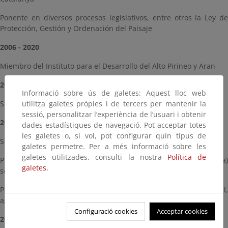
Ponente en diversos procesos legislativos, entre otros la Ley de
Protección, Gestión y Ordenación del Paisaje
2006 - 2020
Miembro del Instituto para el Desarrollo del Alto Pirineo y Aran
2011 - 2015 y 2019 - 2020
Informació sobre ús de galetes: Aquest lloc web
utilitza galetes pròpies i de tercers per mantenir la
Síndic d’Aran (jefe de la administración propia del Valle de Arán)
sessió, personalitzar l’experiència de l’usuari i obtenir
2011 - 2015
dades estadístiques de navegació. Pot acceptar totes
les galetes o, si vol, pot configurar quin tipus de
Senador en las Cortes Españolas
galetes permetre. Per a més informació sobre les
galetes utilitzades, consulti la nostra
Política de
Proponente y ponente del estudio en el Senado (X legislatura)
galetes.
sobre el desarrollo de las zonas de montaña en España
Ponente en diversos procesos legislativos sobre política forestal,
agua, cadena alimentaria
Configuració cookies
Acceptar cookies
2013 - 2020