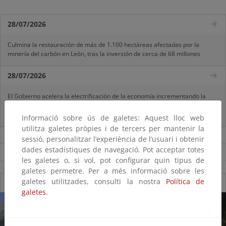
28/07/2026
Culmina la restauración de más de 1.100 hectáreas afectadas por la
minería del carbón en León, tras la inversión de cerca de 68 millones
28/07/2026
El Gobierno acelera la electrificación de la economía incrementando la
inversión en redes eléctricas y el control sobre el destino de las
inversiones
Informació sobre ús de galetes: Aquest lloc web
utilitza galetes pròpies i de tercers per mantenir la
Noticias sobre Ministerio
sessió, personalitzar l’experiència de l’usuari i obtenir
dades estadístiques de navegació. Pot acceptar totes
Ver todas las noticias
les galetes o, si vol, pot configurar quin tipus de
galetes permetre. Per a més informació sobre les
galetes utilitzades, consulti la nostra
Política de
Galería fotográfica de Parques Nacionales
galetes.