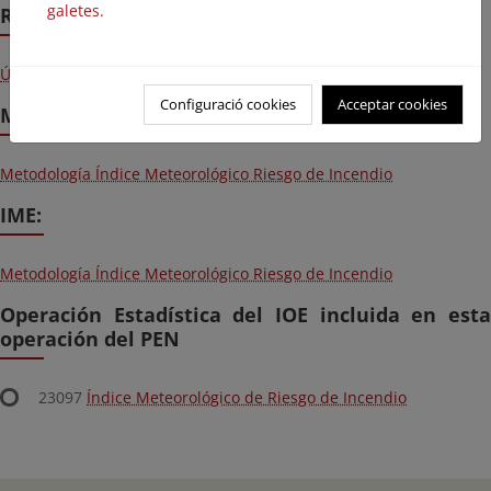
galetes.
Resultados
Últimos resultados y series históricas
Configuració cookies
Acceptar cookies
Metodología:
Metodología Índice Meteorológico Riesgo de Incendio
IME:
Metodología Índice Meteorológico Riesgo de Incendio
Operación Estadística del IOE incluida en esta
operación del PEN
23097
Índice Meteorológico de Riesgo de Incendio