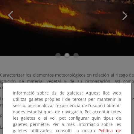
Caracterizar los elementos meteorológicos en relación al riesgo de
ignición de material vegetal y de su propagación, así como
cuantificar su contribución conjunta a dicho riesgo.
Informació sobre ús de galetes: Aquest lloc web
Los resultados anuales se difunden en marzo siguiente al año de
utilitza galetes pròpies i de tercers per mantenir la
referencia.
sessió, personalitzar l’experiència de l’usuari i obtenir
dades estadístiques de navegació. Pot acceptar totes
Realización obligatoria por figurar en el PEN.
les galetes o, si vol, pot configurar quin tipus de
galetes permetre. Per a més informació sobre les
La Unidad responsable es la
Agencia Estatal de Meteorología.
galetes utilitzades, consulti la nostra
Política de