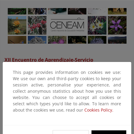
XII Encuentro de Aprendizaje-Servicio
Pamplona, 12 y 13 de diciembre
This page provides information on cookies we use:
El CENEAM asiste a la entrega del Premio de Medio ambiente
We use our own and third-party cookies to keep your
Aprendizaje Servicio; y participa en la mesa de diálogo entre
session active, personalise your experience, and
instituciones estatales e internacionales compuesta por
collect anonymous statistics about how you use this
representantes del Ministerio de Educación y la Formación
website. You can choose to accept all cookies or
Profesional, Ministerio para la Transición Ecológica y
select which types you'd like to allow. To learn more
Organización de Estados Iberoamericanos que comparten un
about the cookies we use, read our
Cookies Policy.
espacio de diálogo en la que exponen sus puntos de vista
sobre la pertinencia, valor y oportunidad del aprendizaje-
servicio en el momento actual.