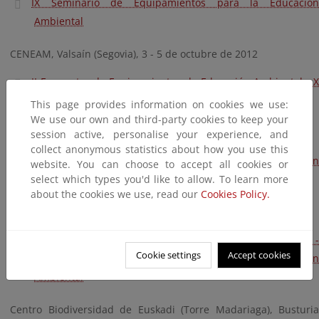
IX Seminario de Equipamientos para la Educación
Ambiental
CENEAM, Valsaín (Segovia), 3 - 5 de octubre de 2012
II Encuentro de Equipamientos de Educación Ambiental - X
Seminario de Equipamientos para la Educación Ambiental
This page provides information on cookies we use:
We use our own and third-party cookies to keep your
CENEAM, Valsaín (Segovia), 25 - 27 de octubre de 2013
session active, personalise your experience, and
collect anonymous statistics about how you use this
XI Seminario de Equipamientos para la Educación
website. You can choose to accept all cookies or
select which types you'd like to allow. To learn more
Ambiental
about the cookies we use, read our
Cookies Policy.
CENEAM, Valsaín (Segovia), 15 - 17 de octubre de 2014
III Encuentro de Equipamientos de Educación Ambiental -
Cookie settings
Accept cookies
XII Seminario de Equipamientos para la Educación
Ambiental
Centro Biodiversidad de Euskadi (Torre Madariaga), Busturia