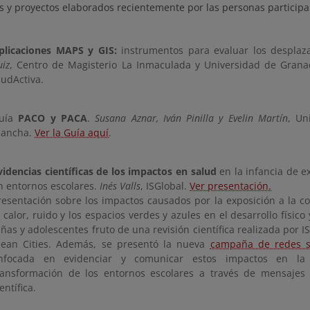
as y proyectos elaborados recientemente por las personas participa
plicaciones MAPS y GIS:
instrumentos para evaluar los desplaz
uiz
, Centro de Magisterio La Inmaculada y Universidad de Gran
iudActiva.
uía
PACO y PACA
.
Susana Aznar, Iván Pinilla y Evelin Martín
, Un
ancha.
Ver la Guía aquí
.
videncias científicas de los impactos en salud
en la infancia de e
n entornos escolares.
Inés Valls
, ISGlobal.
Ver presentación.
resentación sobre los impactos causados por la exposición a la co
l calor, ruido y los espacios verdes y azules en el desarrollo físico 
iñas y adolescentes fruto de una revisión científica realizada por 
lean Cities. Además, se presentó la nueva
campaña de redes so
nfocada en evidenciar y comunicar estos impactos en la
ransformación de los entornos escolares a través de mensajes 
entífica.