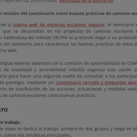
as experiencias presentadas.
Resultado de la valoración
.
e revisión del cuestionario sobre buenas prácticas de caminos es
 de la
página web de entornos escolares seguros
, el seminario
s que se desarrollan en los proyectos de caminos escolares
ón heterodoxa del método DELPHI se pretende llegar a un protocol
 del seminario para caracterizar las buenas prácticas de estos pr
gina web.
dríguez Ramírez
(Miembro de la comisión de sostenibilidad de CEAP
s de movilidad y accesibilidad infantil) organiza esta sesión p
ario para hacer una segunda vuelta de consultas a los particip
do prestigio, mediante un
cuestionario cerrado y preguntas abie
nto de clasificación de las acciones, actuaciones y medidas real
s de caminos escolares como buenas prácticas.
AYO
e trabajo:
 de mayo se dedica al trabajo, primero en dos grupos y luego en 
, sobre dos temáticas principales: