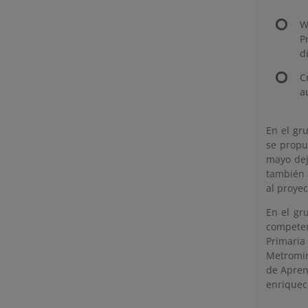
W
P
d
C
a
En el gr
se propu
mayo dej
también 
al proye
En el gr
competen
Primaria
Metromin
de Apren
enriquece