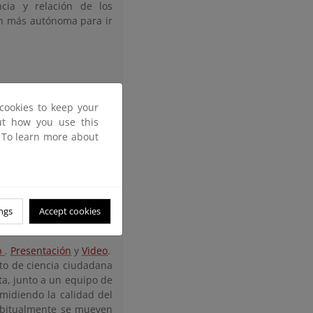
cia y relación de los
ión más autónoma para ir
 el comportamiento de
cookies to keep your
ión del Cuestionario de
out how you use this
y desde la Escuela (BR-
. To learn more about
ológicas Básicas en el
.
ollo de la autonomía y a
ngs
Accept cookies
b
.
Presentación
y
Video
.
to de ciencia ciudadana
ta, junto a un equipo de
midiendo la calidad del
abitualmente se mueven