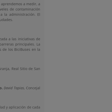
as aprendemos a medir, a
niveles de contaminación
 la administración. El
iudades.
ada a las iniciativas de
barreras principales. La
s de los BiciBuses en la
ranja, Real Sitio de San
o.
David Tapias
, Concejal
idad y aplicación de cada