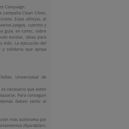
ties Campaign.
la campaña Clean Cities,
cleta. Estas alforjas, al
 varios juegos, cuentos y
a guía, en comic, sobre
uto escolar, ideas para
as más. La ejecución del
l y solidaria que apoya
hillón
, Universidad de
, es necesario que estén
plazarse. Para conseguir
además deben sentir el
ivación más autónoma por
portamientos (Ryan&Deci,