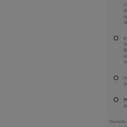
c
d
q
o
E
P
B
e
m
I
I
P
d
Durante e