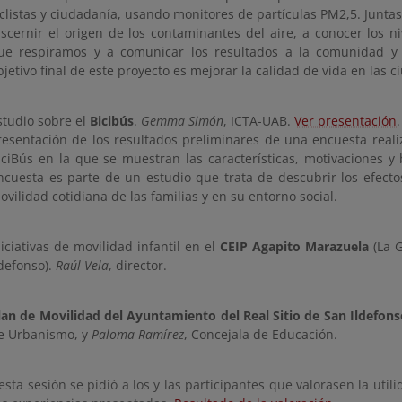
iclistas y ciudadanía, usando monitores de partículas PM2,5. Junt
iscernir el origen de los contaminantes del aire, a conocer los 
ue respiramos y a comunicar los resultados a la comunidad y a
bjetivo final de este proyecto es mejorar la calidad de vida en las c
studio sobre el
Bicibús
.
Gemma Simón
, ICTA-UAB.
Ver presentación
.
resentación de los resultados preliminares de una encuesta realiz
iciBús en la que se muestran las características, motivaciones y 
ncuesta es parte de un estudio que trata de descubrir los efecto
ovilidad cotidiana de las familias y en su entorno social.
niciativas de movilidad infantil en el
CEIP Agapito Marazuela
(La G
ldefonso).
Raúl Vela
, director.
lan de Movilidad del Ayuntamiento del Real Sitio de San Ildefons
e Urbanismo, y
Paloma Ramírez
, Concejala de Educación.
sta sesión se pidió a los y las participantes que valorasen la util