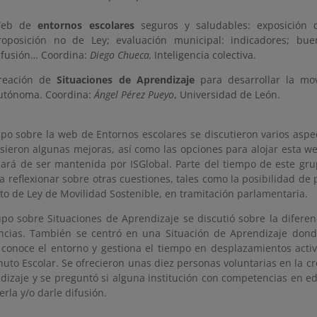
eb de
entornos escolares
seguros y saludables: exposición 
roposición no de Ley; evaluación municipal: indicadores; bue
ifusión… Coordina:
Diego Chueca,
Inteligencia colectiva.
reación de
Situaciones de Aprendizaje
para desarrollar la mov
utónoma. Coordina:
Ángel Pérez Pueyo
, Universidad de León.
upo sobre la web de Entornos escolares se discutieron varios aspec
sieron algunas mejoras, así como las opciones para alojar esta w
ará de ser mantenida por ISGlobal. Parte del tiempo de este gru
a reflexionar sobre otras cuestiones, tales como la posibilidad 
cto de Ley de Movilidad Sostenible, en tramitación parlamentaria.
upo sobre Situaciones de Aprendizaje se discutió sobre la difere
cias. También se centró en una Situación de Aprendizaje don
 conoce el entorno y gestiona el tiempo en desplazamientos acti
uto Escolar. Se ofrecieron unas diez personas voluntarias en la cr
dizaje y se preguntó si alguna institución con competencias en e
rla y/o darle difusión.