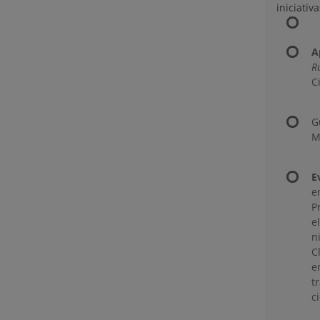
iniciativ
A
R
C
G
M
E
e
P
e
n
C
e
t
ci