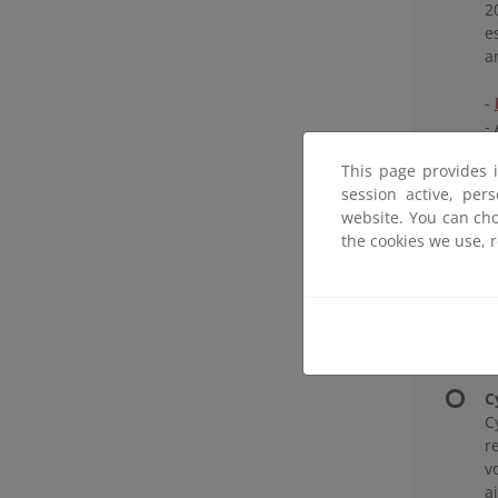
2
e
a
-
-
"
This page provides 
d
session active, per
R
website. You can cho
A
the cookies we use, 
"
D
-
l
C
C
r
v
a