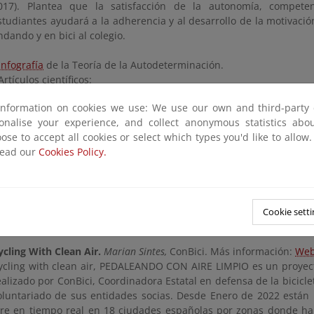
017). Plantea que la satisfacción de la autonomía, competen
studiantes ayudará a la adherencia y al desarrollo de la motivac
ndando y en bici al colegio.
Infografía
de la Teoría de la Autodeterminación.
 Artículos científicos:
Comprensión de los procesos motivacionales involucrados en
information on cookies we use: We use our own and third-party 
esplazamiento activo de los adolescentes: Desarrollo y validac
sonalise your experience, and collect anonymous statistics ab
egulación del Comportamiento en el Desplazamiento Activo hacia 
ose to accept all cookies or select which types you'd like to allow
CS)"
.
read our
Cookies Policy.
Validación de la Escala de Satisfacción de Necesidades Psic
esplazamiento Activo al Colegio (BPNS-ACS) en jóvenes españoles"
Cuestionarios de desplazamiento activo
en relación con el desarr
Cookie setti
as necesidades psicológicas básicas.
ycling With Clean Air.
Marian Sintes,
ConBici. Más información:
We
ycling with clean air, PEDALEANDO CON AIRE LIMPIO es un proyec
ealizado por ConBici, Coordinadora Estatal en defensa de la bicicle
oluntariado de sus entidades socias. Desde Enero de 2022 están 
ire en tiempo real en 18 ciudades españolas por zonas donde h