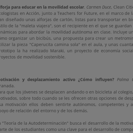
lforja para educar en la movilidad escolar
.
Carmen Duce
, Clean Ci
cologistas en Acción, junto a Teachers for Future, en el marco de 
an diseñado unas alforjas de cartón, listas para transportar en bici
stilo de la "maleta viajera", son el recipiente en el que se guardan
inámicas para abordar la movilidad autónoma en clase. Incluye un
ómo organizar un bicibús, una propuesta para crear un metromin
tilizar la pieza "Caperucita camina sola" en el aula, y unas cuant
rototipo la ha realizado Maraki, un proyecto de economía socia
royectos de movilidad sostenible.
otivación y desplazamiento activo ¿Cómo influyen?
Palma C
ranada.
ara que los jóvenes se desplacen andando o en bicicleta al colegio
otivados, sobre todo cuando se les ofrecen otras opciones de des
sa motivación ellos deben sentirte autónomos, competentes y 
poyo de relación del entorno y de los demás.
a "Teoría de la Autodeterminación" busca el desarrollo de la mot
arte de los estudiantes como una clave para el desarrollo de com