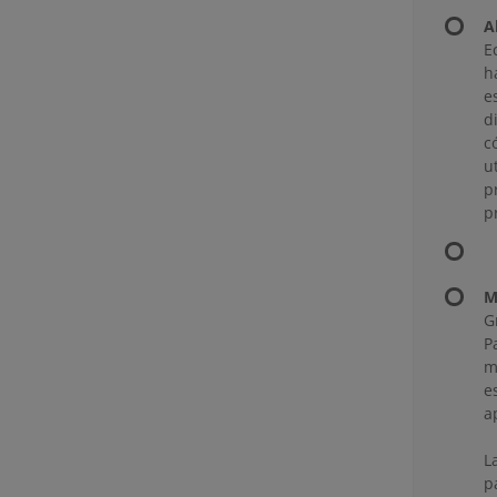
A
E
h
e
d
c
u
p
p
M
G
P
m
e
a
L
p