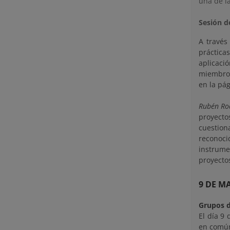
una de l
Sesión d
A través
práctica
aplicaci
miembros
en la pá
Rubén Ro
proyecto
cuestion
reconoci
instrume
proyecto
9 DE M
Grupos d
El día 9
en común