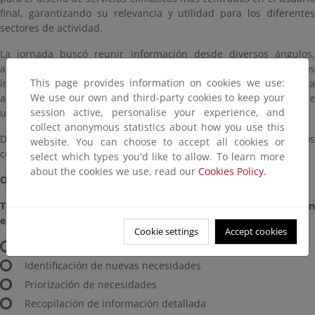
final, garantizando su relevancia y utilidad para los diferentes
sectores de actividad.
La jornada buscó reunir información desde diversos ángulos,
abarcando desde cuestiones básicas como la identificación de los
This page provides information on cookies we use:
índices climáticos más relevantes para cada sector, hasta
We use our own and third-party cookies to keep your
aspectos más técnicos relacionados con el diseño de interfaces de
session active, personalise your experience, and
usuario intuitivas y amigables.
collect anonymous statistics about how you use this
Durante la Jornada se desarrollaron tres talleres participativos
website. You can choose to accept all cookies or
centrados en tres bloques temáticos.
select which types you'd like to allow. To learn more
about the cookies we use, read our
Cookies Policy.
Objetivos específicos
:
Taller 1: Descifrando las necesidades de información climática en
el sector agroalimentario.
Cookie settings
Accept cookies
Validación de índices agroclimáticos.
Identificación de nuevas necesidades
Priorización de necesidades
Recopilación de información detallada