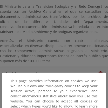
El Ministerio para la Transición Ecológica y el Reto Demográfico
cuenta con un Archivo General en el que se custodian los
documentos administrativos transferidos por los archivos de
oficina de las diferentes Unidades del Departamento,
conservando documentación administrativa heredada del extinto
Ministerio de Medio Ambiente y de antiguas organizaciones.
Además, el Ministerio cuenta con cuatro bibliotecas
especializadas en diversas disciplinas, directamente relacionadas
con las competencias administrativas asignadas al Ministerio.
Gestionan y difunden importantes fondos de interés público que
suponen más de 100.000 items.
Archivo general
This page provides information on cookies we use:
We use our own and third-party cookies to keep your
Información y datos de contacto
session active, personalise your experience, and
collect anonymous statistics about how you use this
website. You can choose to accept all cookies or
Ubicación y opciones de transporte
select which types you'd like to allow. To learn more