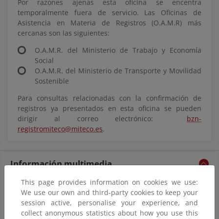
Por razones ajenas esta oficina se encentra
temporalmente fuera de servicio. Las Oficinas de
Asistencia en Materia de Registros (O.A.M.R) más
cercanas son las siguientes:
O.A.M.R. del Ministerio de Trabajo y Economía
Social
O.A.M.R. del Ministerio de Transporte y Movilidad
Sostenible
Para consultas relacionadas con la confirmación de
registros ya presentados en esta oficina se pueden
dirigir al correo electrónico:
bzn-
registromiteco@miteco.es
.
Información multimedia
This page provides information on cookies we use:
We use our own and third-party cookies to keep your
session active, personalise your experience, and
collect anonymous statistics about how you use this