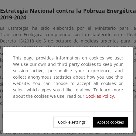
Estrategia Nacional contra la Pobreza Energética
2019-2024
La Estrategia ha sido elaborada por el Ministerio para la
Transición Ecológica, cumpliendo con lo establecido en el Real
Decreto 15/2018 de 5 de octubre de medidas urgentes para la
transición energética y la protección de los consumidores. Ha sido
sometida a consulta pública y el documento final, que incorpora
This page provides information on cookies we use:
las aportaciones de la sociedad civil, fue aprobado por el Consejo
We use our own and third-party cookies to keep your
de Ministros del 5 de abril de 2019.
session active, personalise your experience, and
collect anonymous statistics about how you use this
La Estrategia establece, por primera vez, una definición de la
website. You can choose to accept all cookies or
situación de pobreza energética y del consumidor vulnerable,
select which types you'd like to allow. To learn more
realiza un diagnóstico de la situación en España, determina ejes
about the cookies we use, read our
Cookies Policy.
de actuación y fija objetivos de reducción de este problema social
que afecta a más de 3,5 millones de personas en nuestro país.
Acceso al documento completo
Cookie settings
Accept cookies
El compromiso final de la Estrategia era realizar una evaluación