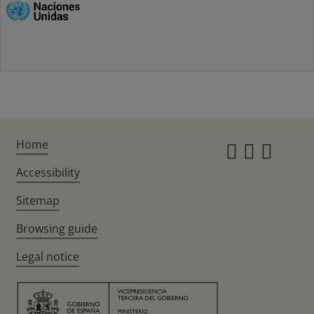
Home
Instagr
Twitte
Fac
Accessibility
Sitemap
Browsing guide
Legal notice