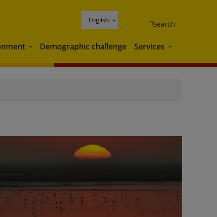
English
Search
onment
Demographic challenge
Services
Environment
Services