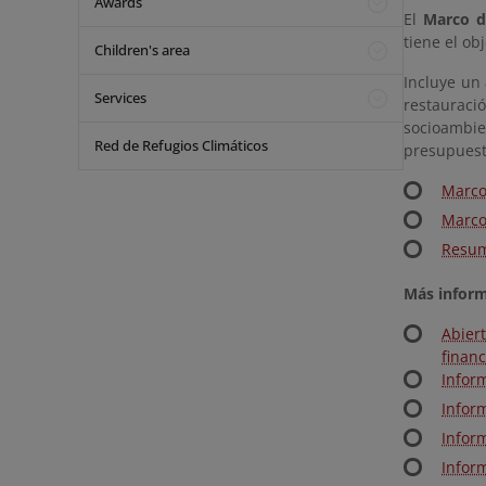
Awards
El
Marco d
tiene el ob
Children's area
Incluye un 
Services
restauraci
socioambien
Red de Refugios Climáticos
presupuesto
Marco
Marco
Resum
Más inform
Abier
financ
Infor
Infor
Infor
Infor