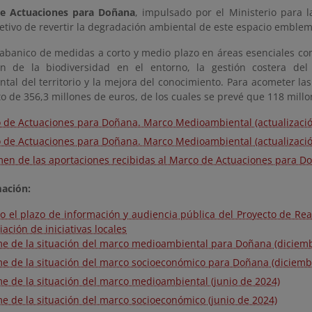
e Actuaciones para Doñana
, impulsado por el Ministerio para l
jetivo de revertir la degradación ambiental de este espacio emble
abanico de medidas a corto y medio plazo en áreas esenciales como
ón de la biodiversidad en el entorno, la gestión costera del 
tal del territorio y la mejora del conocimiento. Para acometer la
 de 356,3 millones de euros, de los cuales se prevé que 118 millon
 de Actuaciones para Doñana. Marco Medioambiental (actualizaci
 de Actuaciones para Doñana. Marco Medioambiental (actualizaci
en de las aportaciones recibidas al Marco de Actuaciones para D
ación:
to el plazo de información y audiencia pública del Proyecto de Re
iación de iniciativas locales
me de la situación del marco medioambiental para Doñana (diciem
me de la situación del marco socioeconómico para Doñana (diciemb
me de la situación del marco medioambiental (junio de 2024)
me de la situación del marco socioeconómico (junio de 2024)