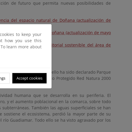
cción de futuro que permita nuevas posibilidades de
encia del espacio natural de Doñana (actualización de
ia del espacio natural de Doñana (actualización de mayo
cookies to keep your
out how you use this
 para el desarrollo territorial sostenible del área de
. To learn more about
versidad única. Gracias a ello ha sido declarado Parque
ial de la UNESCO y Espacio Protegido Red Natura 2000
ngs
Accept cookies
ividad humana que se desarrolla en su periferia. El
fero, y el aumento poblacional en la comarca, sobre todo
s subterráneas. También las aguas superficiales se han
se sostiene el ecosistema, perdió la mayor parte de su
l río Guadiamar. Todo ello se ha visto agravado por los