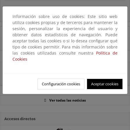
Preguntas frecuentes...
Acceso a los recursos genéticos y reparto de beneficios
Información sobre uso de cookies: Este sitio web
utiliza cookies propias y de terceros para mantener la
sesión, personalizar la experiencia del usuario y
14/08/2025
obtener datos estadísticos de navegación. Puede
aceptar todas las cookies o si lo desea configurar qué
El OAPN y el IEO-CSIC exploran los fondos marinos de las Islas Chafarinas
tipo de cookies permitir. Para más información sobre
las cookies utilizadas consulte nuestra
Política de
11/08/2025
Cookies
El MITECO recibe 485 propuestas para proyectos transformadores en el
ámbito del empleo verde, la sostenibilidad del sector pesquero, la
bioeconomía y la conservación de la biodiversidad marina
Configuración cookies
Aceptar cookies
Noticias sobre Biodiversidad
Ver todas las noticias
Accesos directos