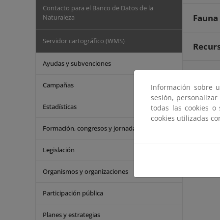
Contacto para el Banco de Datos de la
Fauna 
Naturaleza
Servidor cartográfico (WMS)
Recurs
Ayudas y subvenciones
Espaci
Campañas
Información sobre u
sesión, personalizar
Efecto
Estadísticas
todas las cookies o
cookies utilizadas c
Formación, congresos y jornadas
Cartog
Legislación
Organismos y organizaciones
Participación pública
Planes y estrategias