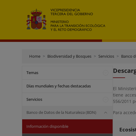
Home
Biodiversidad y Bosques
Servicios
Banco d
Descarg
Temas
Días mundiales y fechas destacadas
El Ministe
tiene acce
Servicios
556/2011 po
Banco de Datos de la Naturaleza (BDN)
Para accede
Información disponible
Ecosi