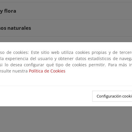
y flora
os naturales
os protegidos o de interés
so de cookies: Este sitio web utiliza cookies propias y de terce
 la experiencia del usuario y obtener datos estadísticos de nave
s negativos sobre el Patrimonio Natural y la Biodiver
 si lo desea configurar qué tipo de cookies permitir. Para más i
onsulte nuestra
Política de Cookies
rafía auxiliar
Configuración cooki