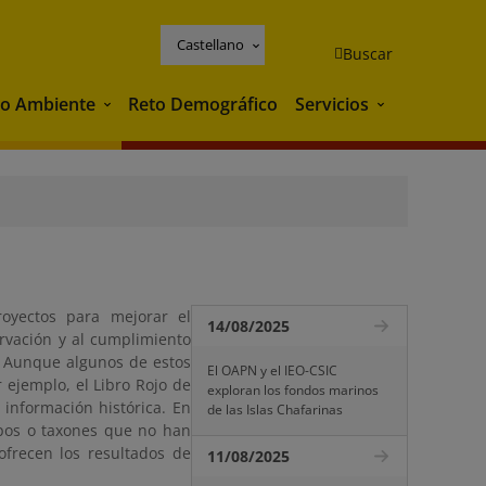
Castellano
Buscar
o Ambiente
Reto Demográfico
Servicios
Medio Ambiente
Servicios
oyectos para mejorar el
14/08/2025
rvación y al cumplimiento
. Aunque algunos de estos
El OAPN y el IEO-CSIC
r ejemplo, el Libro Rojo de
exploran los fondos marinos
 información histórica. En
de las Islas Chafarinas
upos o taxones que no han
ofrecen los resultados de
11/08/2025