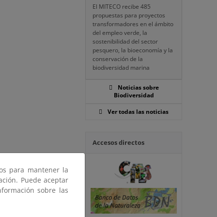
El MITECO recibe 485
propuestas para proyectos
transformadores en el ámbito
del empleo verde, la
sostenibilidad del sector
pesquero, la bioeconomía y la
conservación de la
biodiversidad marina
Noticias sobre
Biodiversidad
Ver todas las noticias
Accesos directos
ros para mantener la
gación. Puede aceptar
nformación sobre las