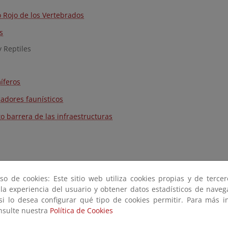
o Rojo de los Vertebrados
s
y Reptiles
feros
cadores faunísticos
to barrera de las infraestructuras
so de cookies: Este sitio web utiliza cookies propias y de terce
 la experiencia del usuario y obtener datos estadísticos de nave
 si lo desea configurar qué tipo de cookies permitir. Para más i
onsulte nuestra
Política de Cookies